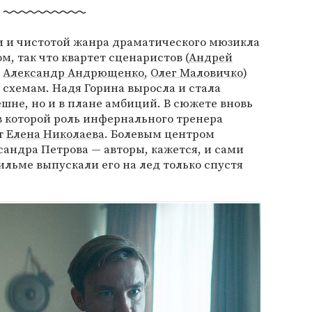
и и чистотой жанра драматического мюзикла
, так что квартет сценаристов (
Андрей
,
Александр Андрющенко
,
Олег Маловичко
)
схемам. Надя Горина выросла и стала
ешне, но и в плане амбиций. В сюжете вновь
 в которой роль инфернального тренера
т
Елена Николаева
. Болевым центром
сандра Петрова — авторы, кажется, и сами
ильме выпускали его на лед только спустя