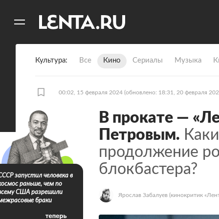
11
A
Культура
Все
Кино
Сериалы
Музыка
К
00:02, 15 февраля 2024
(обновлено: 18:31, 20 февраля 202
В прокате — «Л
Петровым.
Каки
продолжение ро
блокбастера?
СССР запустил человека в
космос раньше, чем по
всему США разрешили
Ярослав Забалуев
(кинокритик «Лент
межрасовые браки