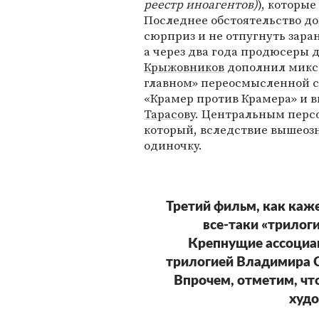
реестр иноагентов)
), которые
Последнее обстоятельство до
сюрприз и не отпугнуть заран
а через два года продюсеры 
Крыжовников
дополнил микс 
главном» переосмысленной 
«Крамер против Крамера» и 
Тарасову
. Центральным персо
который, вследствие вышеозн
одиночку.
Третий фильм, как каж
все-таки «трилоги
Крепнущие ассоциа
трилогией Владимира С
Впрочем, отметим, чт
худ