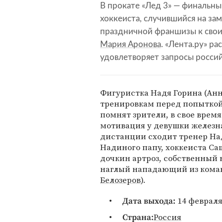
В прокате «Лед 3» — финальн
хоккеиста, случившийся на з
праздничной франшизы к сво
Мария Аронова
. «Лента.ру» р
удовлетворяет запросы россий
Фигуристка Надя Горина (Анн
тренировкам перед попыткой 
помнят зрители, в свое время
мотивация у девушки железна
дистанции сходит тренер На
Надиного папу, хоккеиста Са
дочкин артроз, собственный 
наглый нападающий из ком
Белозеров
).
14 феврал
Дата выхода:
Россия
Страна: