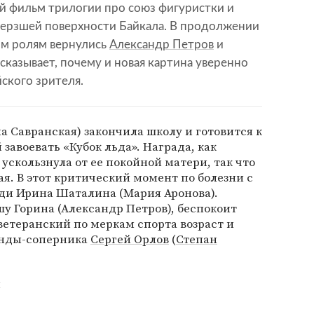
ый фильм трилогии про союз фигуристки и
амерзшей поверхности Байкала. В продолжении
им ролям вернулись
Александр Петров
и
ассказывает, почему и новая картина уверенно
ского зрителя.
а Савранская) закончила школу и готовится к
завоевать «Кубок льда». Награда, как
 ускользнула от ее покойной матери, так что
я. В этот критический момент по болезни с
ди Ирина Шаталина (Мария Аронова).
шу Горина (Александр Петров), беспокоит
ветеранский по меркам спорта возраст и
анды-соперника
Сергей Орлов
(
Степан
я