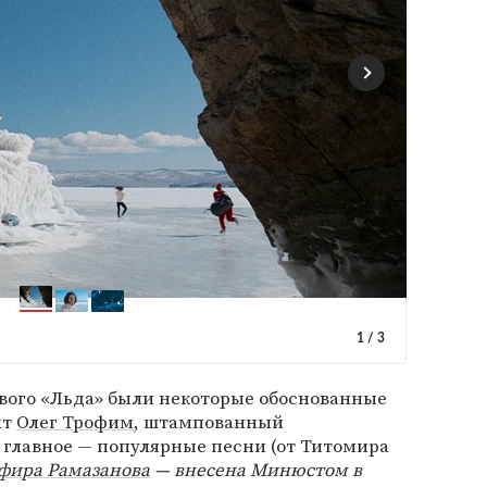
1
/
3
рвого «Льда» были некоторые обоснованные
нт
Олег Трофим
, штампованный
главное — популярные песни (от Титомира
фира Рамазанова
— внесена Минюстом в