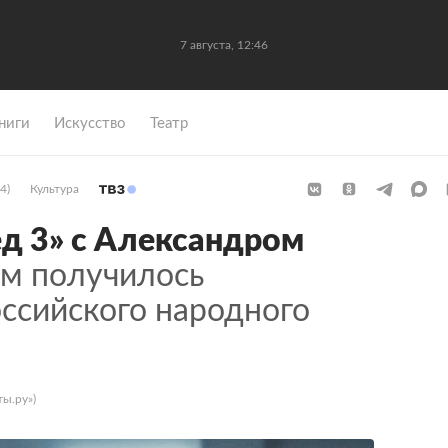
7 августа, 12:46
ниги
Искусство
Театр
4)
Культура
ед 3» c Александром
м получилось
ссийского народного
ы.ру»)