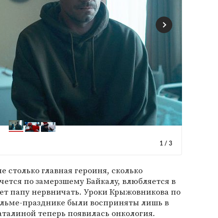
1
/
3
не столько главная героиня, сколько
ется по замерзшему Байкалу, влюбляется в
яет папу нервничать. Уроки Крыжовникова по
льме-празднике были восприняты лишь в
аталиной теперь появилась онкология.