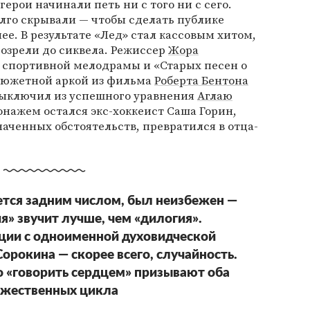
 герои начинали петь ни с того ни с сего.
лго скрывали — чтобы сделать публике
ее. В результате «Лед» стал кассовым хитом,
дозрели до сиквела. Режиссер
Жора
спортивной мелодрамы и «Старых песен о
сюжетной аркой из фильма
Роберта Бентона
выключил из успешного уравнения
Аглаю
нажем остался экс-хоккеист Саша Горин,
аченных обстоятельств, превратился в отца-
ется задним числом, был неизбежен —
я» звучит лучше, чем «дилогия».
ции с одноименной духовидческой
орокина — скорее всего, случайность.
о «говорить сердцем» призывают оба
ожественных цикла