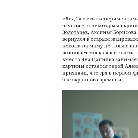
«Лед 2» с его экспериментам
окупился с некоторым скрипом
Золотарев
, Аксинья Борисова
вернулся к старым жанровым 
похожа на маму не только вн
возникает московская часть,
вместо Яна Цапника занимае
картины остается герой Алек
признали, что зря в первом ф
час экранного времени.