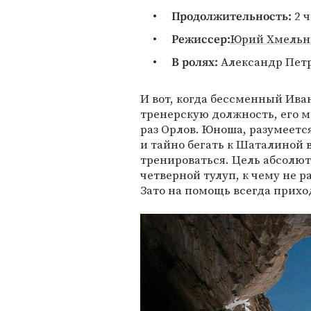
2 ч
Продолжительность:
Юрий Хмельн
Режиссер:
Александр Петр
В ролях:
И вот, когда бессменный Ива
тренерскую должность, его м
раз Орлов. Юноша, разумеетс
и тайно бегать к Шаталиной 
тренироваться. Цель абсолют
четверной тулуп, к чему не р
Зато на помощь всегда прихо