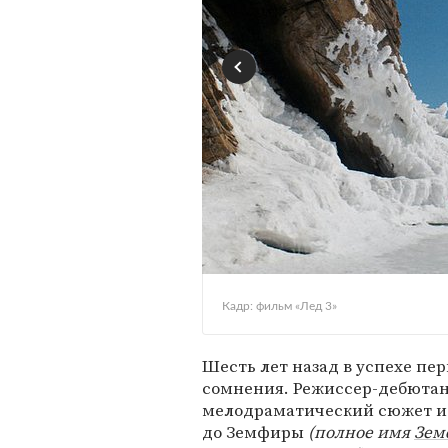
Кадр: фильм «Лед 3»
Шесть лет назад в успехе пе
сомнения. Режиссер-дебюта
мелодраматический сюжет и 
до Земфиры
(полное имя
Зем