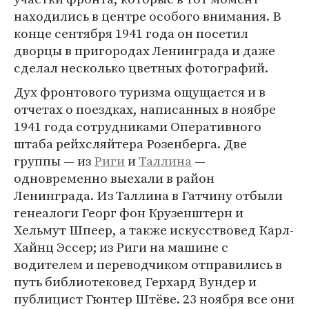
находились в центре особого внимания. В
конце сентября 1941 года он посетил
дворцы в пригородах Ленинграда и даже
сделал несколько цветных фотографий.
Дух фронтового туризма ощущается и в
отчетах о поездках, написанных в ноябре
1941 года сотрудниками Оперативного
штаба рейхсляйтера Розенберга. Две
группы — из
Риги
и
Таллина
—
одновременно выехали в район
Ленинграда. Из Таллина в Гатчину отбыли
генеалоги Георг фон Крузенштерн и
Хельмут Шпеер, а также искусствовед Карл-
Хайнц Эссер; из Риги на машине с
водителем и переводчиком отправились в
путь библиотековед Герхард Вундер и
публицист Гюнтер Штёве. 23 ноября все они