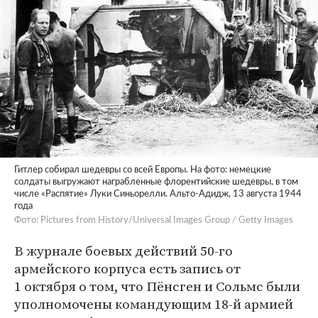
Гитлер собирал шедевры со всей Европы. На фото: немецкие
солдаты выгружают награбленные флорентийские шедевры, в том
числе «Распятие» Луки Синьорелли. Альто-Адидж, 13 августа 1944
года
Фото: Pictures from History/Universal Images Group / Getty Images
В журнале боевых действий 50-го
армейского корпуса есть запись от
1 октября о том, что Пёнсген и Сольмс были
уполномочены командующим 18-й армией