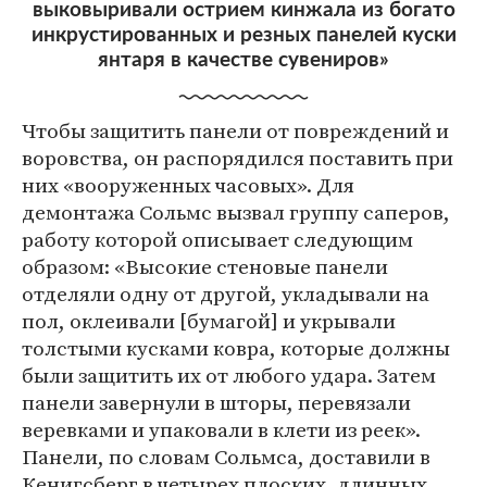
выковыривали острием кинжала из богато
инкрустированных и резных панелей куски
янтаря в качестве сувениров»
Чтобы защитить панели от повреждений и
воровства, он распорядился поставить при
них «вооруженных часовых». Для
демонтажа Сольмс вызвал группу саперов,
работу которой описывает следующим
образом: «Высокие стеновые панели
отделяли одну от другой, укладывали на
пол, оклеивали [бумагой] и укрывали
толстыми кусками ковра, которые должны
были защитить их от любого удара. Затем
панели завернули в шторы, перевязали
веревками и упаковали в клети из реек».
Панели, по словам Сольмса, доставили в
Кенигсберг в четырех плоских, длинных