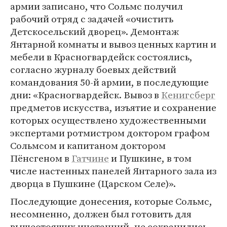
армии записано, что Сольмс получил
рабочий отряд с задачей «очистить
Детскосельский дворец». Демонтаж
Янтарной комнаты и вывоз ценных картин и
мебели в Красногвардейск состоялись,
согласно журналу боевых действий
командования 50-й армии, в последующие
дни: «Красногвардейск. Вывоз в
Кенигсберг
предметов искусства, изъятие и сохранение
которых осуществлено художественными
экспертами ротмистром доктором графом
Сольмсом и капитаном доктором
Пёнсгеном в
Гатчине
и Пушкине, в том
числе настенных панелей Янтарного зала из
дворца в Пушкине (Царском Селе)».
Последующие донесения, которые Сольмс,
несомненно, должен был готовить для
вышестоящих инстанций, не сохранились,