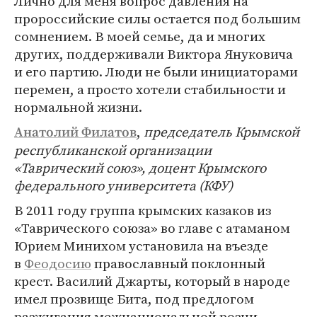
Лично для меня вопрос давления на
пророссийские силы остается под большим
сомнением. В моей семье, да и многих
других, поддерживали Виктора Януковича
и его партию. Люди не были инициаторами
перемен, а просто хотели стабильности и
нормальной жизни.
,
председатель Крымской
Анатолий Филатов
республиканской организации
«Таврический союз», доцент Крымского
федерального университета (КФУ)
В 2011 году группа крымских казаков из
«Таврического союза» во главе с атаманом
Юрием Минихом установила на въезде
в
Феодосию
православный поклонный
крест. Василий Джарты, который в народе
имел прозвище Бита, под предлогом
разжигания межнациональной розни