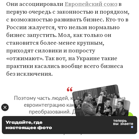
Они ассоциировали
Европейский союз
в
первую очередь с законностью и порядком,
с возможностью развивать бизнес. Кто-то в
России жалуется, что нельзя нормально
бизнес запустить. Мол, как только он
становится более-менее крупным,
приходят силовики и попросту
«отжимают». Так вот, на Украине такие
практики касались вообще всего бизнеса
без исключения.
Поэтому часть людей, конечно, надеялась на
евроинтеграцию как на возможность
преобразований. Даже те, кто не
поддерживал Евромайдан, испытывали
Угадайте, где
жесточайшую антипатию к Виктору
настоящее фото
Януковичу