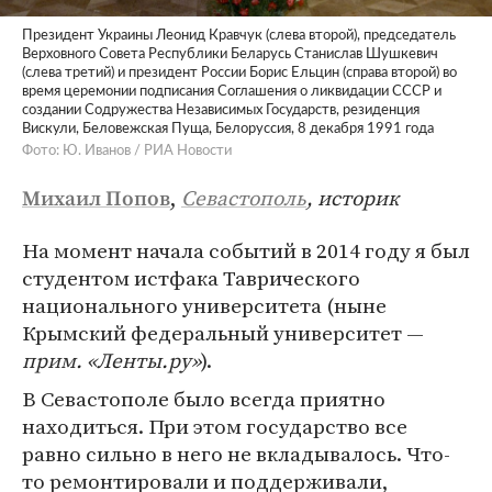
Президент Украины Леонид Кравчук (слева второй), председатель
Верховного Совета Республики Беларусь Станислав Шушкевич
(слева третий) и президент России Борис Ельцин (справа второй) во
время церемонии подписания Соглашения о ликвидации СССР и
создании Содружества Независимых Государств, резиденция
Вискули, Беловежская Пуща, Белоруссия, 8 декабря 1991 года
Фото: Ю. Иванов / РИА Новости
,
Севастополь
, историк
Михаил Попов
На момент начала событий в 2014 году я был
студентом истфака Таврического
национального университета (ныне
Крымский федеральный университет —
прим. «Ленты.ру»
).
В Севастополе было всегда приятно
находиться. При этом государство все
равно сильно в него не вкладывалось. Что-
то ремонтировали и поддерживали,