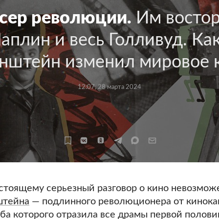
сер революции.
Им востор
аплин и весь Голливуд. Ка
нштейн изменил мировое 
12:07, 28 марта 2024
стоящему серьезный разговор о кино невозмож
штейна
— подлинного революционера от кинока
ьба которого отразила все драмы первой полови