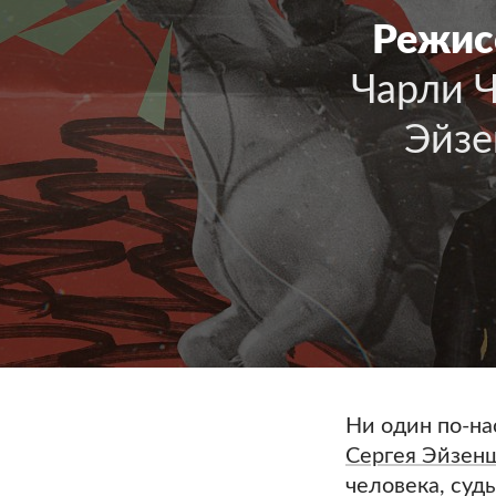
Режис
Чарли Ч
Эйзе
Ни один по-на
Сергея Эйзен
человека, суд