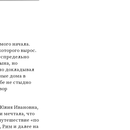
мого начала.
которого вырос.
еспредельно
ына, но
но докладывал
ные дома в
ебе не стыдно
вор
а Юлия Ивановна,
и мечтала, что
 путешествие «по
,
Рим
и далее на