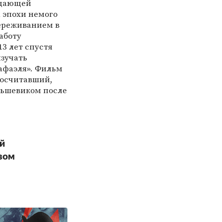
выдающей
 эпохи немого
ереживанием в
аботу
3 лет спустя
зучать
Рафаэля». Фильм
посчитавший,
льшевиком после
ой
вом