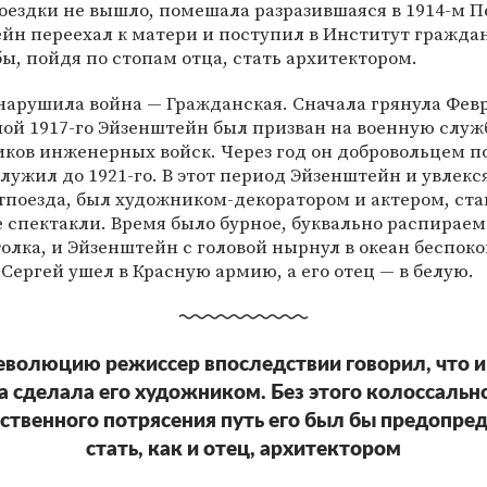
оездки не вышло, помешала разразившаяся в 1914-м 
ейн переехал к матери и поступил в Институт гражда
ы, пойдя по стопам отца, стать архитектором.
нарушила война — Гражданская. Сначала грянула Фев
ой 1917-го Эйзенштейн был призван на военную служб
ков инженерных войск. Через год он добровольцем п
лужил до 1921-го. В этот период Эйзенштейн и увлекс
тпоезда, был художником-декоратором и актером, ста
 спектакли. Время было бурное, буквально распирае
толка, и Эйзенштейн с головой нырнул в океан беспок
 Сергей ушел в Красную армию, а его отец — в белую.
еволюцию режиссер впоследствии говорил, что 
а сделала его художником. Без этого колоссальн
ственного потрясения путь его был бы предопред
стать, как и отец, архитектором