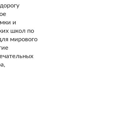
дорогу
ое
емки и
ких школ по
для мирового
тие
мечательных
а,