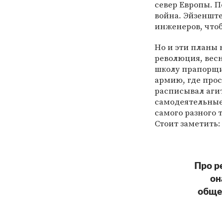
север Европы. П
война. Эйзеншт
инженеров, чтоб
Но и эти планы 
революция, весн
школу прапорщи
армию, где прос
расписывал аги
самодеятельные
самого разного 
Стоит заметить:
Про р
он
обще