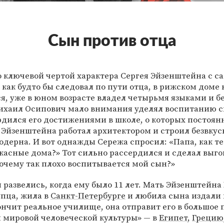
Сын против отца
 ключевой чертой характера Сергея Эйзенштейна с са
 как будто бы следовал по пути отца, в рижском доме 
я, уже в юном возрасте владел четырьмя языками и б
ихаил Осипович мало внимания уделял воспитанию с
рдился его достижениями в школе, о которых постоян
 Эйзенштейна работал архитектором и строил безвкус
одерна. И вот однажды Сережа спросил: «Папа, как т
жасные дома?» Тот сильно рассердился и сделал выго
очему так плохо воспитывается мой сын?»
 развелись, когда ему было 11 лет. Мать Эйзенштейн
упца, жила в
Санкт-Петербурге
и любила сына издали 
ончит реальное училище, она отправит его в большое
я мировой человеческой культуры» — в
Египет
,
Грецию