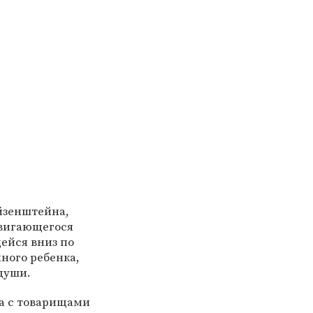
йзенштейна,
вигающегося
ейся вниз по
ного ребенка,
души.
ра с товарищами