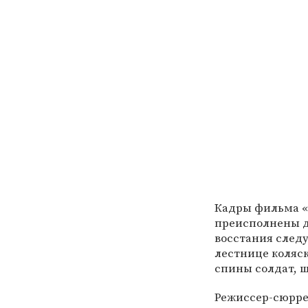
Кадры фильма «
преисполнены д
восстания след
лестнице коляск
спины солдат, ш
Режиссер-сюрр