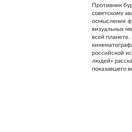
Противник бур
советскому ав
осмысление фе
визуальных м
всей планете.
кинематографа
российской ис
людей» расска
показавшего в