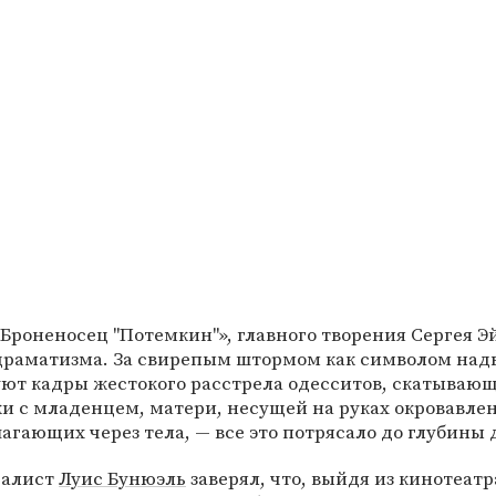
Броненосец "Потемкин"», главного творения Сергея Э
раматизма. За свирепым штормом как символом над
уют кадры жестокого расстрела одесситов, скатывающ
и с младенцем, матери, несущей на руках окровавлен
агающих через тела, — все это потрясало до глубины 
еалист
Луис Бунюэль
заверял, что, выйдя из кинотеат