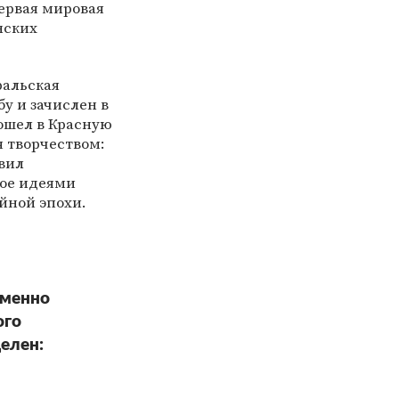
Первая мировая
нских
ральская
у и зачислен в
ошел в Красную
я творчеством:
вил
мое идеями
ойной эпохи.
именно
ого
елен: