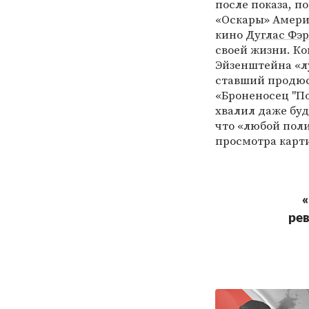
после показа, п
«Оскары» Амери
кино
Дуглас Фэ
своей жизни. К
Эйзенштейна «л
ставший продюс
«Броненосец "По
хвалил даже бу
что «любой пол
просмотра карт
«
ре