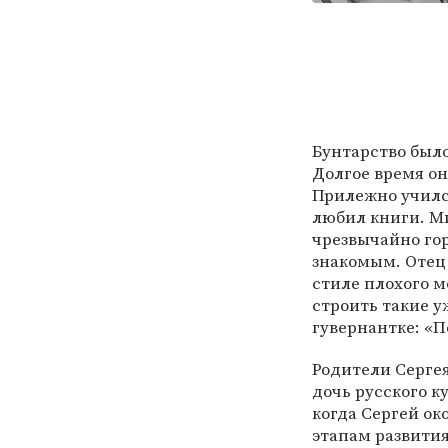
Бунтарство было
Долгое время он
Прилежно училс
любил книги. М
чрезвычайно го
знакомым. Отец
стиле плохого м
строить такие у
гувернантке: «П
Родители Сергея
дочь русского к
когда Сергей ок
этапам развити