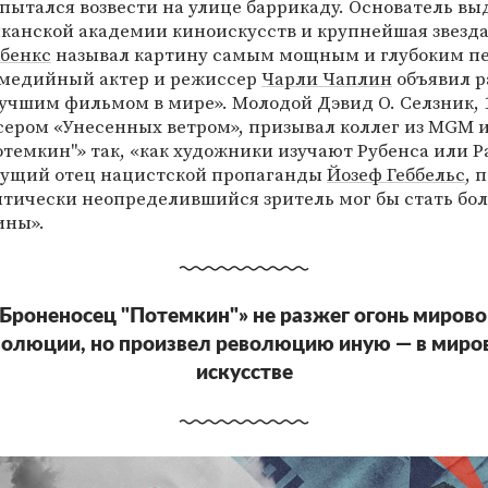
опытался возвести на улице баррикаду. Основатель 
канской академии киноискусств и крупнейшая звезда
рбенкс
называл картину самым мощным и глубоким п
омедийный актер и режиссер
Чарли Чаплин
объявил р
учшим фильмом в мире». Молодой Дэвид О. Селзник, 1
ером «Унесенных ветром», призывал коллег из MGM и
темкин"» так, «как художники изучают Рубенса или 
дущий отец нацистской пропаганды
Йозеф Геббельс
, 
итически неопределившийся зритель мог бы стать бо
ины».
Броненосец "Потемкин"» не разжег огонь миров
волюции, но произвел революцию иную — в миро
искусстве