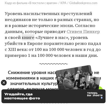
Кадр из фильма «В постели с врагом» / KPA / Globallookpress.com
Уровень насильственных преступлений
неодинаков не только в разных странах, но
и в разные исторические эпохи. Согласно
данным, которые приводит
Стивен Пинкер
в своей
книге
«Лучшее в нас», уровень
убийств в Европе поразительно резко падал
с XIII века: от 100 на 100 000 человек в год до
примерно 1 на 100 000 человек в наши дни.
Снижение уровня насилия объясняется не
изменениями в наших генах, но столетиями
значительных культурных и социальных
сдвигов, включая монополизацию насилия
Угадайте, где
государством
настоящее фото