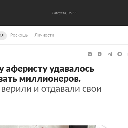
7 августа, 06:33
ия
Роскошь
Личности
 аферисту удавалось
вать миллионеров.
верили и отдавали свои