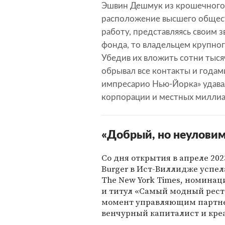
Эшвин Дешмук из крошечного
расположение высшего общест
работу, представляясь своим
фонда, то владельцем крупног
Убедив их вложить сотни тыся
обрывал все контакты и годам
импресарио Нью-Йорка» удав
корпорации и местных миллиа
«Добрый, но неулови
Со дня открытия в апреле 202
Burger в Ист-Виллидже успе
The New York Times, номин
и титул «Самый модный ресто
момент управляющим партне
венчурный капиталист и кре