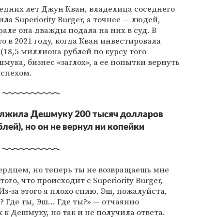
едних лет Джун Кван, владелица соседнего
ла Superiority Burger, а точнее — людей,
рале она дважды подала на них в суд. В
о в 2021 году, когда Кван инвестировала
(18,5 миллиона рублей по курсу того
шмука, бизнес «заглох», а ее попытки вернуть
успехом.
должила Дешмуку 200 тысяч долларов
лей), но он не вернул ни копейки
ердцем, но теперь ты не возвращаешь мне
ого, что происходит с Superiority Burger,
Из-за этого я плохо сплю. Эш, пожалуйста,
т? Где ты, Эш… Где ты?» — отчаянно
к Дешмуку, но так и не получила ответа.