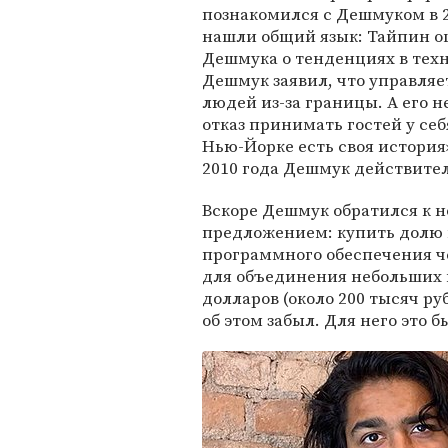
познакомился с Дешмуком в 2
нашли общий язык: Тайпин о
Дешмука о тенденциях в техн
Дешмук заявил, что управля
людей из-за границы. А его
отказ принимать гостей у себ
Нью-Йорке есть своя история»
2010 года Дешмук действите
Вскоре Дешмук обратился к 
предложением: купить долю 
программного обеспечения че
для объединения небольших 
долларов (около 200 тысяч ру
об этом забыл. Для него это 