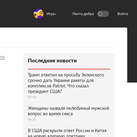
Игры
Лента добра
Войти
Последние новости
Трамп ответил на просьбу Зеленского
срочно дать Украине ракеты для
комплексов Patriot. Что сказал
президент США?
03:42
Женщины назвали нелюбимый мужской
вопрос во время секса
06:31
В США раскрыли ответ России и Китая
на новую ядерную доктрину