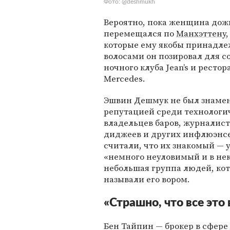
Фото: @deshmukh
Вероятно, пока женщина до
перемещался по
Манхэттену
которые ему якобы принадле
волосами он позировал для со
ночного клуба Jean’s и рестор
Mercedes.
Эшвин Дешмук не был знамен
репутацией среди технологич
владельцев баров, журналисто
диджеев и других инфлюэнсе
считали, что их знакомый — 
«немного неуловимый и в не
небольшая группа людей, ко
называли его вором.
«Страшно, что все это
Бен Тайпин — брокер в сфер