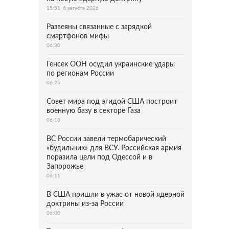
15:51, 6 августа 2026
Развеяны связанные с зарядкой
смартфонов мифы
06:30
Генсек ООН осудил украинские удары
по регионам России
06:25
Совет мира под эгидой США построит
военную базу в секторе Газа
06:18
ВС России завели термобарический
«будильник» для ВСУ. Российская армия
поразила цели под Одессой и в
Запорожье
06:11
В США пришли в ужас от новой ядерной
доктрины из-за России
06:00