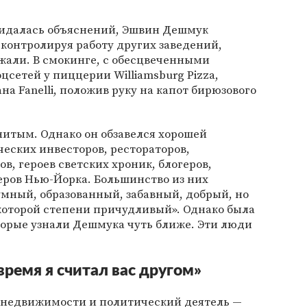
жидалась объяснений, Эшвин Дешмук
, контролируя работу других заведений,
жали. В смокинге, с обесцвеченными
цсетей у пиццерии Williamsburg Pizza,
ана Fanelli, положив руку на капот бирюзового
итым. Однако он обзавелся хорошей
еских инвесторов, рестораторов,
в, героев светских хроник, блогеров,
ров Нью-Йорка. Большинство из них
умный, образованный, забавный, добрый, но
которой степени причудливый». Однако была
торые узнали Дешмука чуть ближе. Эти люди
 время я считал вас другом»
е недвижимости и политический деятель —