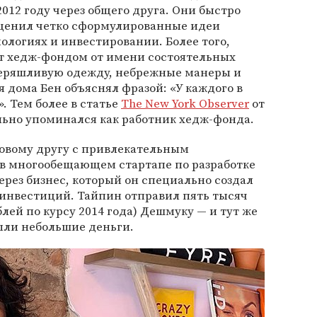
012 году через общего друга. Они быстро
ценил четко сформулированные идеи
ологиях и инвестировании. Более того,
ет хедж-фондом от имени состоятельных
 неряшливую одежду, небрежные манеры и
я дома Бен объяснял фразой: «У каждого в
. Тем более в статье
The New York Observer
от
льно упоминался как работник хедж-фонда.
новому другу с привлекательным
в многообещающем стартапе по разработке
рез бизнес, который он специально создал
инвестиций. Тайпин отправил пять тысяч
блей по курсу 2014 года) Дешмуку — и тут же
были небольшие деньги.