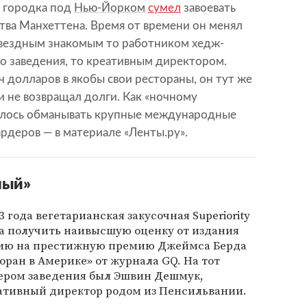
 городка под
Нью-Йорком
сумел
завоевать
ва Манхеттена. Время от времени он менял
 звездным знакомым то работником хедж-
о заведения, то креативным директором.
ч долларов в якобы свои рестораны, он тут же
и не возвращал долги. Как «ночному
алось обманывать крупные международные
рдеров — в материале «Ленты.ру».
мый»
3 года вегетарианская закусочная Superiority
ла получить наивысшую оценку от издания
ацию на престижную премию Джеймса Берда
ран в Америке» от журнала GQ. На тот
ром заведения был Эшвин Дешмук,
ативный директор родом из Пенсильвании.