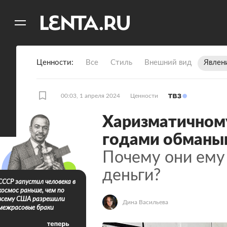
11
A
Ценности
Все
Стиль
Внешний вид
Явлен
00:03, 1 апреля 2024
Ценности
Харизматичному
годами обманы
Почему они ему 
деньги?
СССР запустил человека в
космос раньше, чем по
всему США разрешили
Дина Васильева
межрасовые браки