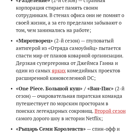
«Разделение»
(2-й сезон) — странная
корпорация стирает память своим
сотрудникам. В стенах офиса они не помнят о
своей жизни, а за его пределами забывают о
том, чем занимались на работе;
«Миротворец»
(2-й сезон) — глуповатый
антигерой из «Отряда самоубийц» пытается
спасти мир от планов коварной организации.
Дерзкая супергероика от Джеймса Ганна и
один из самых
ярких
комедийных проектов
расширенной киновселенной DC;
«One Piece. Большой куш» / «Ван-Пис»
(2-й
сезон) — очаровательная пиратская команда
путешествует по морским просторам в
поисках легендарных сокровищ.
Второй сезон
самого дорого шоу в истории Netflix;
«Рыцарь Семи Королевств»
— спин-офф и