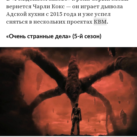
чувства максимально обострились.
вернется Чарли Кокс — он играет дьявола
Адской кухни с 2015 года и уже успел
Сорвиголова — мастер различных боевых
сняться в нескольких проектах
КВМ
.
искусств. Его фирменное оружие — боевой
шест, который в обычной жизни
«Очень странные дела» (5-й сезон)
маскируется под трость. Также супергерой
известен под прозвищами Человек без
страха и Дьявол Адской кухни.