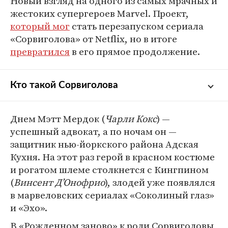
Новый взгляд на одного из самых мрачных и
жестоких супергероев Marvel. Проект,
который мог
стать перезапуском сериала
«Сорвиголова» от Netflix, но в итоге
превратился
в его прямое продолжение.
Кто такой Сорвиголова
Мэтт Мердок или Сорвиголова —
Днем Мэтт Мердок (
Чарли Кокс
) —
супергерой из комиксов Marvel, который
успешный адвокат, а по ночам он —
защищает от преступности район Нью-
защитник нью-йоркского района Адская
Йорка под названием Адская Кухня. В
Кухня. На этот раз герой в красном костюме
обычный жизни Мердок работает
и рогатом шлеме столкнется с Кингпином
адвокатом, а по ночам облачается в
(
Винсент Д’Онофрио
), злодей уже появлялся
красный костюм и отправляется на битву со
в марвеловских сериалах «Соколиный глаз»
злом. Свои способности он получил в
и «Эхо».
детстве: из-за несчастного случая юный
Мэтт лишился зрения, зато остальные его
В «Рожденном заново» к роли Сорвиголовы