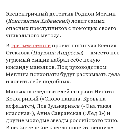
Эксцентричный детектив Родион Меглин
(
Константин Хабенский
) ловит самых
опасных преступников с помощью своего
уникального метода.
В
третьем сезоне
проект покинула Есения
Стеклова (
Паулина Андреева
) — вместо нее
угрюмый сыщик набрал себе целую
команду маньяков. Под руководством
Меглина психопаты будут раскрывать дела
и ловить себе подобных.
Маньяков-следователей сыграли Никита
Кологривый («Слово пацана. Кровь на
асфальте»), Лев Зулькарнаев («Она такая
классная»), Анна Савранская («Лед 3») и
другие молодые звезды российского кино.
В режиссерское кресло проекта вернулся