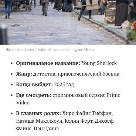
Фото: Spartacus / SplashNews.com / Legion-Media
Оригинальное название:
Young Sherlock
Жанр:
детектив, приключенческий боевик
Когда выйдет:
2025 год
Где смотреть:
стриминговый сервис Prime
Video
В главных ролях:
Хиро Файнс Тиффин,
Наташа Макэлхоун, Колин Ферт, Джозеф
Файнс, Цэн Цзинэ