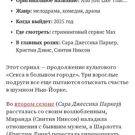
Оригинальное название:
And Just Like That...
Жанр:
мелодрама, комедия, драма
Когда выйдет:
2025 год
Где смотреть:
стриминговый сервис Max
В главных ролях:
Сара Джессика Паркер,
Кристин Дэвис, Синтия Никсон
Этот сериал — продолжение культового
«Секса в большом городе». Три взрослые
подруги все еще пытаются отыскать счастье
в шумном Нью-Йорке.
Во
втором сезоне
(
Сара Джессика Паркер
)
рассталась со своим возлюбленным,
Миранда (Синтия Никсон) наладила
отношения с бывшим мужем, а Шарлотта
(
Кристин Дэвис
) перестала гиперопекать