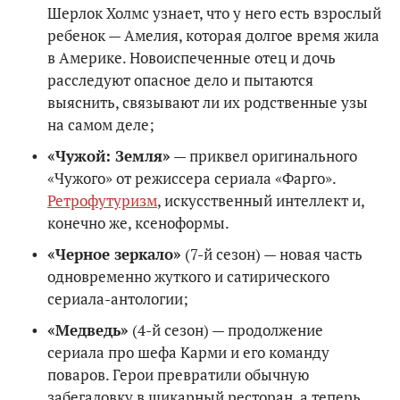
Шерлок Холмс узнает, что у него есть взрослый
ребенок — Амелия, которая долгое время жила
в Америке. Новоиспеченные отец и дочь
расследуют опасное дело и пытаются
выяснить, связывают ли их родственные узы
на самом деле;
«Чужой: Земля»
— приквел оригинального
«Чужого» от режиссера сериала «Фарго».
Ретрофутуризм
, искусственный интеллект и,
конечно же, ксеноформы.
«Черное зеркало»
(7-й сезон) — новая часть
одновременно жуткого и сатирического
сериала-антологии;
«Медведь»
(4-й сезон) — продолжение
сериала про шефа Карми и его команду
поваров. Герои превратили обычную
забегаловку в шикарный ресторан, а теперь