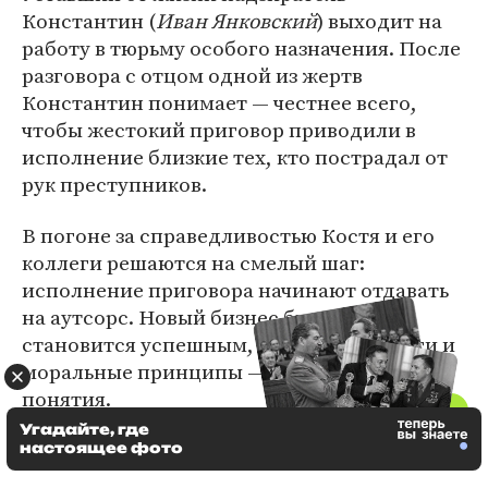
Константин (
Иван Янковский
) выходит на
работу в тюрьму особого назначения. После
разговора с отцом одной из жертв
Константин понимает — честнее всего,
чтобы жестокий приговор приводили в
исполнение близкие тех, кто пострадал от
рук преступников.
В погоне за справедливостью Костя и его
коллеги решаются на смелый шаг:
исполнение приговора начинают отдавать
на аутсорс. Новый бизнес быстро
становится успешным, только вот деньги и
моральные принципы — малосовместимые
понятия.
Угадайте, где
настоящее фото
«Почка» (3-й сезон)