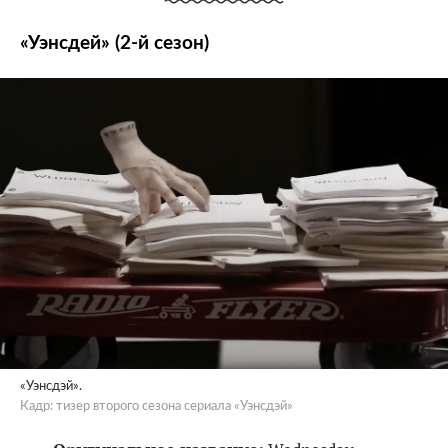
«Уэнсдей» (2-й сезон)
«Уэнсдэй».
Кадр: тизер второго сезона сериала «Уэнсдэй»