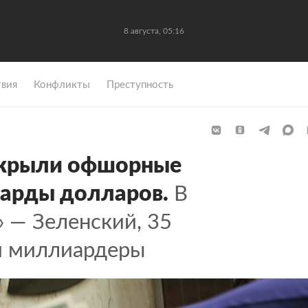
8 августа, 05:16
вия
Конфликты
Преступность
крыли офшорные
арды долларов.
В
 — Зеленский, 35
 и миллиардеры