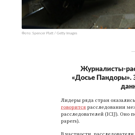
Фото: Spencer Platt / Getty Images
Журналисты-рас
«Досье Пандоры». 
дан
Лидеры ряда стран оказалис
говорится
расследовании ме
расследователей (ICIJ). Оно 
papers).
В частности, расследователи