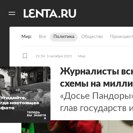
11
A
Мир
Все
Политика
Общество
Происшест
21:54, 3 октября 2021
Мир
Журналисты вс
схемы на милли
«Досье Пандоры»
Угадайте,
где настоящее
глав государств
фото