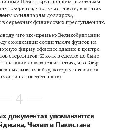
иненные Штаты крупнейшим налоговым
х говорится, что, в частности, в штатах
лены «миллиарды долларов»,
в серьезных финансовых преступлениях.
ыводу, что экс-премьер Великобритании
году сэкономили сотни тысяч фунтов на
фшорную фирму офисное здание в центре
ов стерлингов. И хотя в сделке не было
т никаких доказательств того, что Блэр
лка выявила лазейку, которая позволила
мости не платить налог.
4
ых документах упоминаются
йджана, Чехии и Пакистана