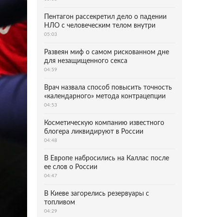
Пентагон рассекретил дело о падении
НЛО с человеческим телом внутри
05:03
Развеян миф о самом рискованном дне
для незащищенного секса
04:59
Врач назвала способ повысить точность
«календарного» метода контрацепции
04:53
Косметическую компанию известного
блогера ликвидируют в России
04:48
В Европе набросились на Каллас после
ее слов о России
04:47
В Киеве загорелись резервуары с
топливом
04:29