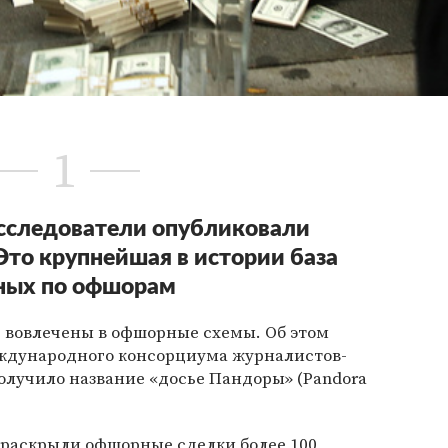
1
следователи опубликовали
Это крупнейшая в истории база
ных по офшорам
ь вовлечены в офшорные схемы. Об этом
ждународного консорциума журналистов-
получило название «досье Пандоры» (Pandora
 раскрыли офшорные сделки более 100