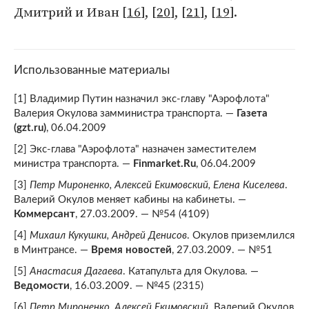
Дмитрий и Иван [
16
], [
20
], [
21
], [
19
].
Использованные материалы
[1] Владимир Путин назначил экс-главу "Аэрофлота"
Валерия Окулова замминистра транспорта. —
Газета
(gzt.ru)
, 06.04.2009
[2] Экс-глава "Аэрофлота" назначен заместителем
министра транспорта. —
Finmarket.Ru
, 06.04.2009
[3]
Петр Мироненко, Алексей Екимовский, Елена Киселева
.
Валерий Окулов меняет кабины на кабинеты. —
Коммерсант
, 27.03.2009. — №54 (4109)
[4]
Михаил Кукушки, Андрей Денисов
. Окулов приземлился
в Минтрансе. —
Время новостей
, 27.03.2009. — №51
[5]
Анастасия Дагаева
. Катапульта для Окулова. —
Ведомости
, 16.03.2009. — №45 (2315)
[6]
Петр Мироненко, Алексей Екимовский
. Валерий Окулов