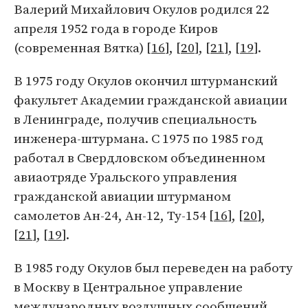
Валерий Михайлович Окулов родился 22
апреля 1952 года в городе Киров
(современная Вятка) [
16
], [
20
], [
21
], [
19
].
В 1975 году Окулов окончил штурманский
факультет Академии гражданской авиации
в Ленинграде, получив специальность
инженера-штурмана. С 1975 по 1985 год
работал в Свердловском объединенном
авиаотряде Уральского управления
гражданской авиации штурманом
самолетов Ан-24, Ан-12, Ту-154 [
16
], [
20
],
[
21
], [
19
].
В 1985 году Окулов был переведен на работу
в Москву в Центральное управление
международных воздушных сообщений