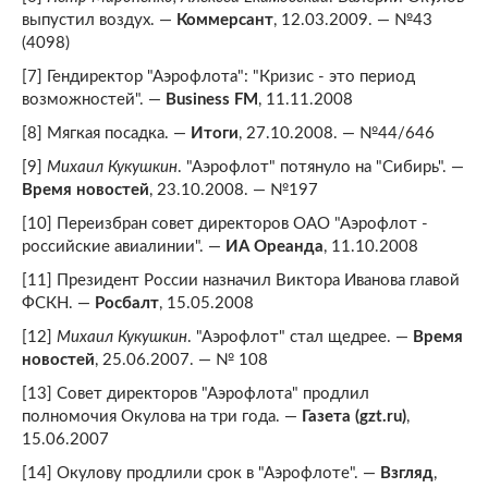
выпустил воздух. —
Коммерсант
, 12.03.2009. — №43
(4098)
[7] Гендиректор "Аэрофлота": "Кризис - это период
возможностей". —
Business FM
, 11.11.2008
[8] Мягкая посадка. —
Итоги
, 27.10.2008. — №44/646
[9]
Михаил Кукушкин
. "Аэрофлот" потянуло на "Сибирь". —
Время новостей
, 23.10.2008. — №197
[10] Переизбран совет директоров ОАО "Аэрофлот -
российские авиалинии". —
ИА Ореанда
, 11.10.2008
[11] Президент России назначил Виктора Иванова главой
ФСКН. —
Росбалт
, 15.05.2008
[12]
Михаил Кукушкин
. "Аэрофлот" стал щедрее. —
Время
новостей
, 25.06.2007. — № 108
[13] Совет директоров "Аэрофлота" продлил
полномочия Окулова на три года. —
Газета (gzt.ru)
,
15.06.2007
[14] Окулову продлили срок в "Аэрофлоте". —
Взгляд
,