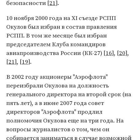
безопасности [
21
].
10 ноября 2000 года на XI съезде РСПП
Окулов был избран в состав правления
РСПП. В том же месяце был избран
председателем Клуба командиров
авиапроизводства России (КК-27) [
16
], [
20
],
[
21
], [
19
].
В 2002 году акционеры "Аэрофлота"
переизбрали Окулова на должность
генерального директора на второй срок (на
пять лет), а в июне 2007 года совет
директоров "Аэрофлота" продлил
полномочия Окулова еще на три года. На
вопросы журналистов о том, чем он
собирается заниматься в случае возможной