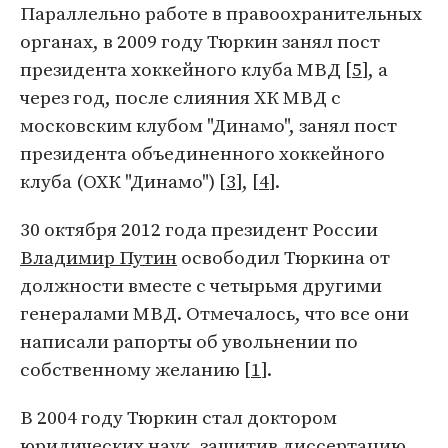
Параллельно работе в правоохранительных
органах, в 2009 году Тюркин занял пост
президента хоккейного клуба МВД [
5
], а
через год, после слияния ХК МВД с
московским клубом "Динамо", занял пост
президента объединенного хоккейного
клуба (ОХК "Динамо") [
3
], [
4
].
30 октября 2012 года президент России
Владимир Путин
освободил Тюркина от
должности вместе с четырьмя другими
генералами МВД. Отмечалось, что все они
написали рапорты об увольнении по
собственному желанию [
1
].
В 2004 году Тюркин стал доктором
юридических наук, защитив диссертацию