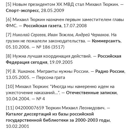
[5] Новым президентом ХК МВД стал Михаил Тюркин. —
Спорт-экспресс
, 28.05.2009
[6] Михаил Тюркин назначен первым заместителем главы
ФМС. —
Российская газета
, 17.07.2008
[7]
Николай Сергеев, Иван Тяжлов, Андрей Черваков
. На
грузин не пожалели законодательства. —
Коммерсантъ
,
05.10.2006. — № 186 (3517)
[8] Нужна лучшая координация действий. —
Российская
Федерация сегодня
, 19.09.2005
[9]
В. Ушканов
. Мигранты нужны России. —
Радио России
,
13.05.2005. — Персона грата
[10] Михаил Тюркин: "Иногда мы намеренно идем на
ужесточение наказаний…". —
Отечественные записки
,
10.04.2004. — № 4
[11] 04200007659 Тюркин Михаил Леонидович. —
Каталог диссертаций из базы российской
государственной библиотеки за 2000-2003 годы
,
10.02.2001