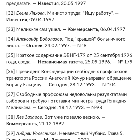
предлагать. —
Известия
, 30.05.1997
[32]
Елена Ляхова
. Министр труда: "Ищу работу". —
Известия
, 09.04.1997
[33] Меликьян сам ушел. —
Коммерсантъ
, 06.04.1997
[34]
Александр Водолазов
. Под "крышей" больничного
листа. —
Огонек
, 24.02.1997. — № 8
[35] Краткое содержание ЭВНГ-179 от 25 сентября 1996
года, среда. —
Независимая газета
, 25.09.1996. — № 179
[36] Президент Конфедерации свободных профсоюзов
транспорта России Анатолий Кочур направил обращение
Борису Ельцину. —
Сегодня
, 28.12.1993. — №104
[37] Свободные профсоюзы недовольны результатами
выборов и требуют отставки министра труда Геннадия
Меликьяна. —
Сегодня
, 18.12.1993. — №98
[38]
Лев Захаров
. Вот уже повеяло весною. —
Коммерсантъ
, 21.12.1992
[39]
Андрей Колесников
. Неизвестный Чубайс. Глава 5.