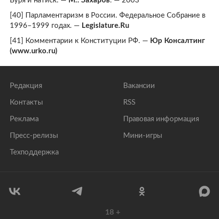
Буря и натиск. —
М.: Захаров
. — 2003
[40] Парламентаризм в России. Федеральное Собрание в
1996–1999 годах. —
Legislature.Ru
[41] Комментарии к Конституции РФ. —
Юр Консалтинг
(www.urko.ru)
Редакция
Вакансии
Контакты
RSS
Реклама
Правовая информация
Пресс-релизы
Мини-игры
Техподдержка
18
+