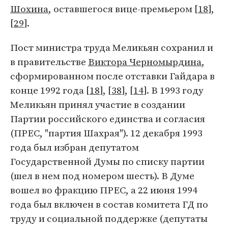
Шохина
, оставшегося вице-премьером [
18
],
[
29
].
Пост министра труда Меликьян сохранил и
в правительстве
Виктора Черномырдина
,
сформированном после отставки Гайдара в
конце 1992 года [
18
], [
38
], [
14
]. В 1993 году
Меликьян принял участие в создании
Партии российского единства и согласия
(ПРЕС, "партия Шахрая"). 12 декабря 1993
года был избран депутатом
Государственной Думы по списку партии
(шел в нем под номером шесть). В Думе
вошел во фракцию ПРЕС, а 22 июня 1994
года был включен в состав комитета ГД по
труду и социальной поддержке (депутаты