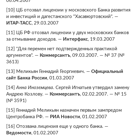
06.04.2007
[10] ЦБ отозвал лицензии у московского Банка развития
и инвестиций и дагестанского "Хасавюртовский". —
ИТАР-ТАСС
, 29.03.2007
[11] ЦБ РФ отозвал лицензии у двух московских банков
за отмывание доходов. —
Интерфакс
, 19.03.2007
[12] "Для перемен нет подтвержденных практикой
аргументов". —
Коммерсантъ
, 09.03.2007. — № 37 (№
3613)
[13] Меликьян Геннадий Георгиевич. —
Официальный
сайт Банка России
, 01.03.2007
[14]
Анна Иноземцева
. Сергей Игнатьев утвердил замену
Андрею Козлову. —
Коммерсантъ
, 02.02.2007. — № 15
(№ 3591)
[15] Геннадий Меликьян назначен первым зампредом
Центробанка РФ. —
РИА Новости
, 01.02.2007
[16] Отозвана лицензия еще у одного банка. —
Ведомости
, 01.02.2007