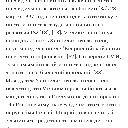
президента России был включен в состав
президиума правительства России [
35
]. 28
марта 1997 года решил подать в отставку с
поста министра труда и социального
развития РФ [
18
], [
13
]. Меликьян покинул
свою должность 3 апреля того же года,
спустя неделю после "Всероссийской акции
протеста профсоюзов" [
32
]. По версии СМИ,
тем самым бывший министр подчеркивал,
что отставка была добровольной [
33
].
Между тем 2 апреля того же года стало
известно, что Меликьян решил бороться за
мандат депутата Госдумы на довыборах по
145 Ростовскому округу (депутатом от этого
округа был Сергей Шахрай, назначенный
Ельциным представителем президента в