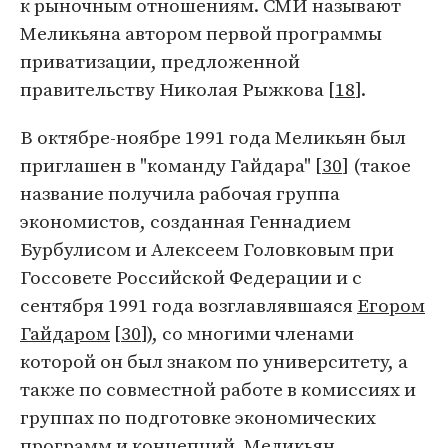
к рыночным отношениям. СМИ называют
Меликьяна автором первой программы
приватизации, предложенной
правительству Николая Рыжкова [
18
].
В октябре-ноябре 1991 года Меликьян был
приглашен в "команду Гайдара" [
30
] (такое
название получила рабочая группа
экономистов, созданная Геннадием
Бурбулисом и Алексеем Головковым при
Госсовете Российской Федерации и с
сентября 1991 года возглавлявшаяся
Егором
Гайдаром
[
30
]), со многими членами
которой он был знаком по университету, а
также по совместной работе в комиссиях и
группах по подготовке экономических
программ и концепций. Меликьян