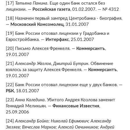
[17]
Татьяна Панина
. Еще один банк остался без
лицензии. —
Российская газета
, 01.02.2007. — № 4312
[18] Назначен первый зампред Центробанка - биография.
—
Московский Комсомолец
, 31.01.2007
[19] Банк России отозвал лицензии у Градобанка и
Евростройбанка. —
Интерфакс
, 25.01.2007
[20] Письмо Алексея Френкеля. —
Коммерсантъ
,
19.01.2007
[21]
Александр Жеглов, Дмитрий Бутрин
. Обвинение
взялось за защиту Алексея Френкеля. —
Коммерсантъ
,
19.01.2007
[22] Банк России отозвал лицензии еще у двух банков. —
РБК
, 18.01.2007
[23]
Анна Каледина
. Убитого Андрея Козлова заменит
Геннадий Меликьян. —
Финансовые Известия
,
25.09.2006
[24]
Александр Бойко; Николай Ефимович; Александр
Зюзяев; Вячеслав Марков; Алексей Овчинников; Андрей