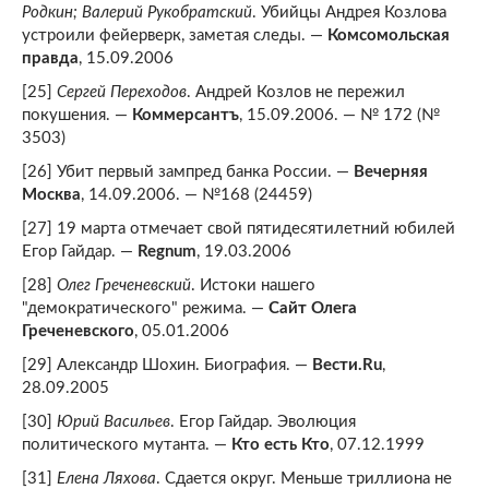
Родкин; Валерий Рукобратский
. Убийцы Андрея Козлова
устроили фейерверк, заметая cледы. —
Комсомольская
правда
, 15.09.2006
[25]
Сергей Переходов
. Андрей Козлов не пережил
покушения. —
Коммерсантъ
, 15.09.2006. — № 172 (№
3503)
[26] Убит первый зампред банка России. —
Вечерняя
Москва
, 14.09.2006. — №168 (24459)
[27] 19 марта отмечает свой пятидесятилетний юбилей
Егор Гайдар. —
Regnum
, 19.03.2006
[28]
Олег Греченевский
. Истоки нашего
"демократического" режима. —
Сайт Олега
Греченевского
, 05.01.2006
[29] Александр Шохин. Биография. —
Вести.Ru
,
28.09.2005
[30]
Юрий Васильев
. Егор Гайдар. Эволюция
политического мутанта. —
Кто есть Кто
, 07.12.1999
[31]
Елена Ляхова
. Сдается округ. Меньше триллиона не