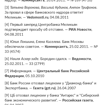
надзор. —
Коммерсантъ
, 10.09.2011. — №169 (4710)
[3]
Татьяна Воронова, Василий Кудинов, Антон Трифонов
.
За провал в сфере банковского надзора ответит
Меликьян. —
Vedomosti.ru
, 04.08.2011
[4] Первый зампред Центробанка Меликьян
подтверждает просьбу об отставке. —
РИА Новости
,
04.08.2011
[5]
Юлия Локшина, Елена Киселева
. Банк Москвы
обеспечили советом. —
Коммерсантъ
, 25.02.2011. — №
33 (4574)
[6]
Наиля Аскер-заде
. Бородин сдался. —
Ведомости
,
25.02.2011. — 33 (2799)
[7] Информация. —
Центральный банк Российской
Федерации
, 05.10.2010
[8] Банк России отозвал лицензии у "Диамонд-банка" и
Экспортбанка. —
Газета (gzt.ru)
, 26.04.2007
[9] ЦБ отозвал лицензии у банка "Антарес" и "Сибирский
банк экономического развития". —
Российская газета
,