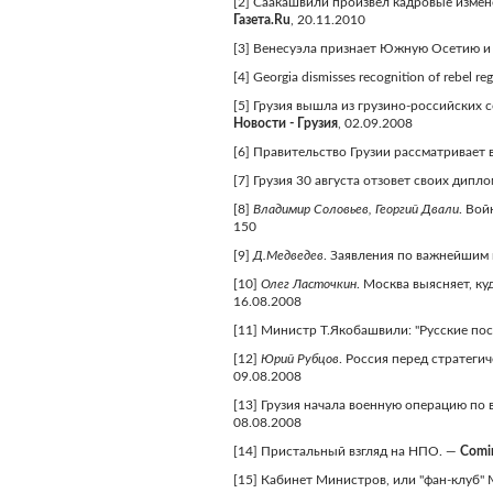
[2] Саакашвили произвел кадровые измен
Газета.Ru
, 20.11.2010
[3] Венесуэла признает Южную Осетию и 
[4] Georgia dismisses recognition of rebel r
[5] Грузия вышла из грузино-российских
Новости - Грузия
, 02.09.2008
[6] Правительство Грузии рассматривает
[7] Грузия 30 августа отзовет своих дипл
[8]
Владимир Соловьев, Георгий Двали
. Вой
150
[9]
Д.Медведев
. Заявления по важнейшим
[10]
Олег Ласточкин
. Москва выясняет, к
16.08.2008
[11] Министр Т.Якобашвили: "Русские пос
[12]
Юрий Рубцов
. Россия перед стратег
09.08.2008
[13] Грузия начала военную операцию п
08.08.2008
[14] Пристальный взгляд на НПО. —
Comin
[15] Кабинет Министров, или "фан-клуб"