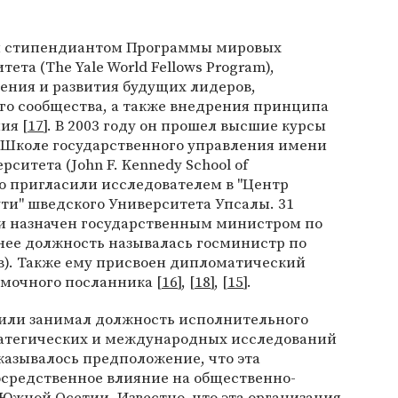
ал стипендиантом Программы мировых
ета (The Yale World Fellows Program),
ения и развития будущих лидеров,
го сообщества, а также внедрения принципа
ия [
17
]. В 2003 году он прошел высшие курсы
в Школе государственного управления имени
ситета (John F. Kennedy School of
его пригласили исследователем в "Центр
ти" шведского Университета Упсалы. 31
ли назначен государственным министром по
нее должность называлась госминистр по
). Также ему присвоен дипломатический
омочного посланника [
16
], [
18
], [
15
].
швили занимал должность исполнительного
ратегических и международных исследований
сказывалось предположение, что эта
осредственное влияние на общественно-
Южной Осетии. Известно, что эта организация