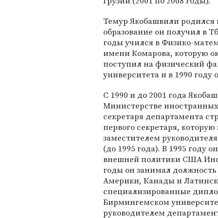
Грузии (2001 по 2008 годы).
Темур Якобашвили родился в
образование он получил в Т
годы учился в Физико-мате
имени Комарова, которую ок
поступил на физический фа
университета и в 1990 году о
С 1990 и до 2001 года Якоб
Министерстве иностранных 
секретаря департамента ст
первого секретаря, которую 
заместителем руководителя
(до 1995 года). В 1995 году
внешней политики США Инфо
годы он занимал должность
Америки, Канады и Латинск
специализированные дипло
Бирмингемском университета
руководителем департамен