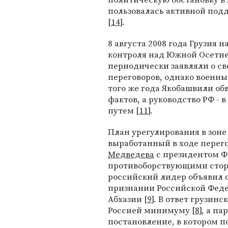
пользовалась активной под
[
14
].
8 августа 2008 года Грузия
контроля над Южной Осетие
периодически заявляли о св
переговоров, однако военны
того же года Якобашвили о
фактов, а руководство РФ -
путем [
11
].
План урегулирования в зон
выработанный в ходе перег
Медведева
с президентом 
противоборствующими сторо
российский лидер объявил о
признании Российской Фед
Абхазии [
9
]. В ответ грузин
Россией минимуму [
8
], а п
постановление, в котором п