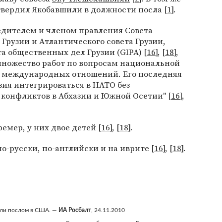
твердил Якобавшили в должности посла [
1
].
едителем и членом правления Совета
рузии и Атлантического совета Грузии,
 общественных дел Грузии (GIPA) [
16
], [
18
],
множество работ по вопросам национальной
и международных отношений. Его последняя
зия интегрироваться в НАТО без
 конфликтов в Абхазии и Южной Осетии" [
16
],
емер, у них двое детей [
16
], [
18
].
о-русски, по-английски и на иврите [
16
], [
18
].
или послом в США. —
ИА Росбалт
, 24.11.2010