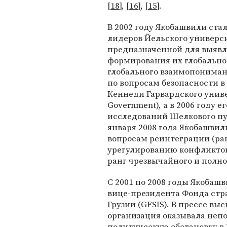
[
18
], [
16
], [
15
].
В 2002 году Якобашвили ст
лидеров Йельского университ
предназначенной для выявл
формирования их глобально
глобального взаимопониман
по вопросам безопасности 
Кеннеди Гарвардского универ
Government), а в 2006 году 
исследований Шелкового пу
января 2008 года Якобашви
вопросам реинтеграции (ра
урегулированию конфликтов
ранг чрезвычайного и полн
С 2001 по 2008 годы Якоба
вице-президента Фонда ст
Грузии (GFSIS). В прессе вы
организация оказывала неп
политическую обстановку в 