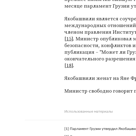
месяце парламент Грузии у
Якобашвили является соучр
международных отношений Г
членом правления Института
[
15
]. Министр опубликовал 
безопасности, конфликтов 
публикация – "Может ли Гру
окончательного разрешения
[
18
].
Якобашвили женат на Яне Фр
Министр свободно говорит п
Использованные материалы
[1] Парламент Грузии утвердил Якобашв