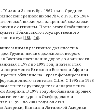
 Тбилиси 3 сентября 1967 года. Среднее
билисской средней школе №4, с 1981 по 1984
матической школе для одаренной молодежи
ончил с отличием. После этого Якобашвили
культет Тбилисского государственного
кончил вуз [
18
], [
16
].
ашвили занимал различные должности в
дел Грузии: начав с должности второго
ран Востока постепенно дорос до должности
занимал с 1992 по 1993 год, и затем стал
 департамента Ближнего Востока и Африки
 он прошел обучение на Курсах формирования
рмационного агентства США. С 1995 по 1998
 заместителя руководителя департамента
ой Америки. В 1998 году Якобашвили прошел
матические курсы в Оксфордском и
х. С 1998 по 2001 годы он стал
та Америки, Канады и Латинской Америки