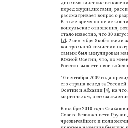
дипломатические отношения 
перед журналистами, расска
рассматривает вопрос о ра
В то же время он не исключ
консульские отношения, воз
стало известно, что 30 авгу
[
7
]. 2 сентября Якобашвили 
контрольной комиссии по г
самым был аннулирован ман
Южной Осетии, что, по мне
Россию вывести свои войско
10 сентября 2009 года през
его страна вслед за Россие
Осетии и Абхазии [
4
], на чт
маргиналом, а его заявлени
В ноябре 2010 года Саакашв
Совете безопасности Грузии
чрезвычайного и полномочно
прежнее назначив бывшую г