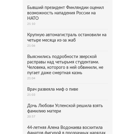
Бывший президент Финляндии оценил
возможность нападения России на
НАТО
21:10
Крупную автомагистраль остановили на
четыре месяца из-за жаб
21:06
Выяснились подробности зверской
расправы над четырьмя студентами.
Человека, которого в ней обвинили, не
пугает даже смертная казнь
21:04
Врач развеяла миф о пиве
21:03
Дочь Любови Успенской решила взять
фамилию матери
20:57
44-летняя Алена Водонаева восхитила
фанатов фигурой в прозрачных нарядах