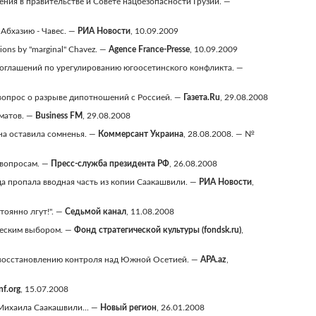
ения в правительстве и Совете нацбезопасности Грузии. —
Абхазию - Чавес. —
РИА Новости
, 10.09.2009
egions by "marginal" Chavez. —
Agence France-Presse
, 10.09.2009
 соглашений по урегулированию югоосетинского конфликта. —
 вопрос о разрыве дипотношений с Россией. —
Газета.Ru
, 29.08.2008
оматов. —
Business FM
, 29.08.2008
на оставила сомненья. —
Коммерсант Украина
, 28.08.2008. — №
 вопросам. —
Пресс-служба президента РФ
, 26.08.2008
уда пропала вводная часть из копии Саакашвили. —
РИА Новости
,
тоянно лгут!". —
Седьмой канал
, 11.08.2008
ическим выбором. —
Фонд стратегической культуры (fondsk.ru)
,
о восстановлению контроля над Южной Осетией. —
APA.az
,
f.org
, 15.07.2008
 Михаила Саакашвили... —
Новый регион
, 26.01.2008