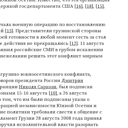
держкой госдепартамента США [
16
], [
18
], [
15
],
 начала военную операцию по восстановлению
й [
13
]. Представители грузинской стороны
оей готовности в любой момент сесть за стол
е действия не прекращались [
12
]. 11 августа
бвинил российские СМИ в грубом искажении
 в нежелании решить этот конфликт мирным
е грузино-южноосетинского конфликта,
оворов президента России
Дмитрия
Франции
Николя Саркози
, был подписан
нами 15-16 августа [
10
], а 26 августа
 том, что им были подписаны указы о
ерацией независимости Южной Осетии и
ские политики требовали свести к общение с
арламент Грузии 28 августа 2008 года принял
оручил исполнительной власти разорвать