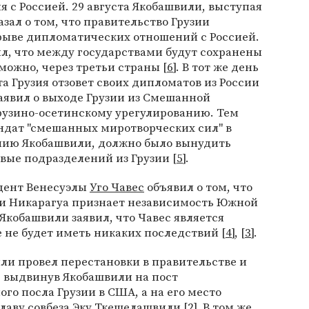
с Россией. 29 августа Якобашвили, выступая
зал о том, что правительство Грузии
зрыве дипломатических отношений с Россией.
ил, что между государствами будут сохранены
можно, через третьи страны [
6
]. В тот же день
ста Грузия отзовет своих дипломатов из России
заявил о выходе Грузии из Смешанной
рузино-осетинскому урегулированию. Тем
дат "смешанных миротворческих сил" в
нию Якобашвили, должно было вынудить
вые подразделений из Грузии [
5
].
идент Венесуэлы
Уго Чавес
объявил о том, что
й и Никарагуа признает независимость Южной
о Якобашвили заявил, что Чавес является
е не будет иметь никаких последствий [
4
], [
3
].
или провел перестановки в правительстве и
, выдвинув Якобашвили на пост
го посла Грузии в США, а на его место
лаву совбеза
Эку Ткешелашвили
[
2
]. В том же