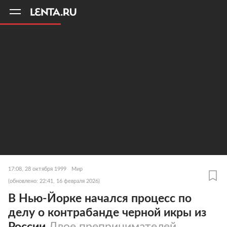
11
A
17:08, 28 октября 1999
Мир
(обновлено: 22:41, 16 февраля 2026)
В Нью-Йорке начался процесс по
делу о контрабанде черной икры из
России
Двое препринимателей