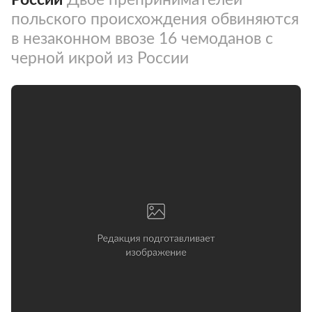
польского происхождения обвиняются
в незаконном ввозе 16 чемоданов с
черной икрой из России