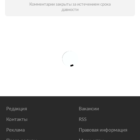
Комментарии закрыты за истечением срока
давности
Редакция
Вакансии
Контакты
RSS
Реклама
Правовая информация