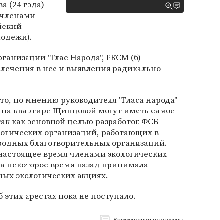
а (24 года)
 членами
йский
одежи).
анизации "Глас Народа", РКСМ (б)
лечения в нее и выявления радикально
что, по мнению руководителя "Гласа народа"
ы на квартире Щипцовой могут иметь самое
ак как основной целью разработок ФСБ
логических организаций, работающих в
родных благотворительных организаций.
 настоящее время членами экологических
а некоторое время назад принимала
ных экологических акциях.
этих арестах пока не поступало.
Комментарии отключены