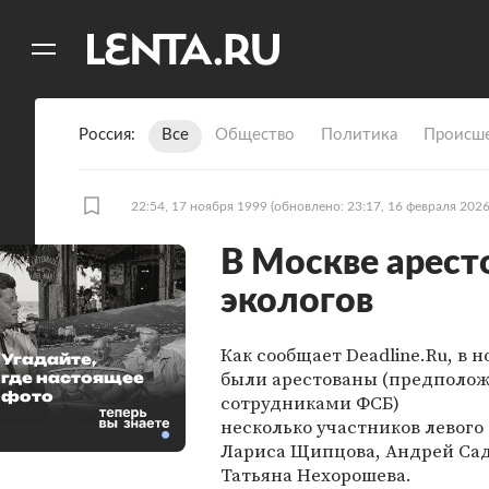
11
A
Россия
Все
Общество
Политика
Происше
22:54, 17 ноября 1999
(обновлено: 23:17, 16 февраля 2026
В Москве арест
экологов
Как сообщает Deadline.Ru, в н
Угадайте,
были арестованы (предполож
где настоящее
фото
сотрудниками ФСБ)
несколько участников левого
Лариса Щипцова, Андрей Са
Татьяна Нехорошева.