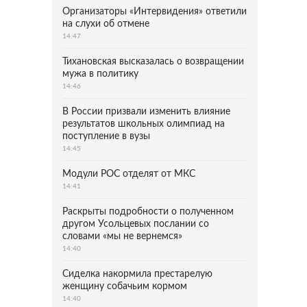
Организаторы «Интервидения» ответили
на слухи об отмене
14:47
Тихановская высказалась о возвращении
мужа в политику
14:46
В России призвали изменить влияние
результатов школьных олимпиад на
поступление в вузы
14:45
Модули РОС отделят от МКС
14:41
Раскрыты подробности о полученном
другом Усольцевых послании со
словами «мы не вернемся»
14:40
Сиделка накормила престарелую
женщину собачьим кормом
14:40