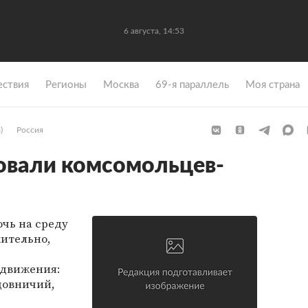
6 августа, 14:53
ствия
Регионы
Москва
69-я параллель
Моя страна
)
Россия
овали комсомольцев-
очь на среду
ительно,
 движения:
довничий,