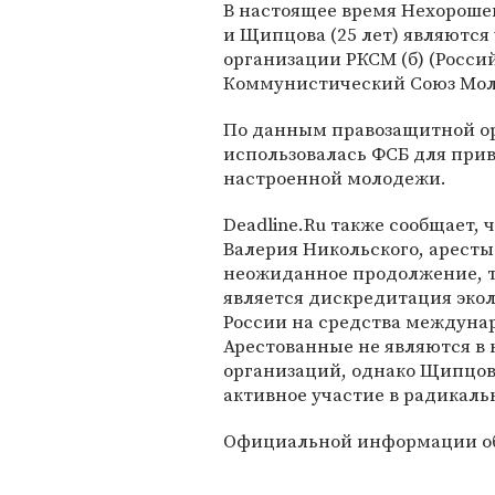
В настоящее время Нехорошев
и Щипцова (25 лет) являются
организации РКСМ (б) (Росси
Коммунистический Союз Мол
По данным правозащитной орг
использовалась ФСБ для прив
настроенной молодежи.
Deadline.Ru также сообщает, 
Валерия Никольского, арест
неожиданное продолжение, т
является дискредитация эко
России на средства междуна
Арестованные не являются в
организаций, однако Щипцов
активное участие в радикаль
Официальной информации об 