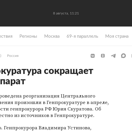
8 августа, 11:21
ствия
Регионы
Москва
69-я параллель
Моя страна
)
Россия
окуратура сокращает
парат
проведена реорганизация Центрального
ения произошли в Генпрокуратуре в апреле,
сти генпрокурора РФ Юрия Скуратова. Об
естно из источников в Генпрокуратуре.
.о. Генпрокурора Владимира Устинова,