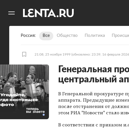
11
A
Россия
Все
Общество
Политика
Происше
21:08, 25 ноября 1999
(обновлено: 23:39, 16 февраля 2026
Генеральная пр
центральный ап
В Генеральной прокуратуре 
Угадайте,
аппарата. Предыдущие измен
где настоящее
фото
после отстранения от должно
этом РИА "Новости" стало изв
В соответствии с приказом и