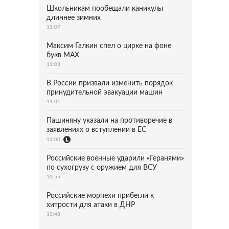
Школьникам пообещали каникулы
длиннее зимних
11:07
Максим Галкин спел о цирке на фоне
букв MAX
11:03
В России призвали изменить порядок
принудительной эвакуации машин
11:01
Пашиняну указали на противоречие в
заявлениях о вступлении в ЕС
11:00
Российские военные ударили «Геранями»
по сухогрузу с оружием для ВСУ
10:55
Российские морпехи прибегли к
хитрости для атаки в ДНР
10:48