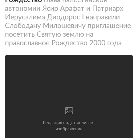
автономии Ясир Арафат и Патриарх
Иерусалима Диодорос I направили
Слободану Милошевичу приглашение
посетить Святую землю на
православное Рождество 2000 года