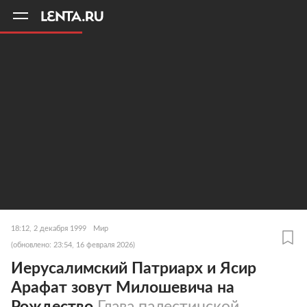
11
A
18:12, 2 декабря 1999
Мир
(обновлено: 23:54, 16 февраля 2026)
Иерусалимский Патриарх и Ясир
Арафат зовут Милошевича на
Рождество
Глава палестинской