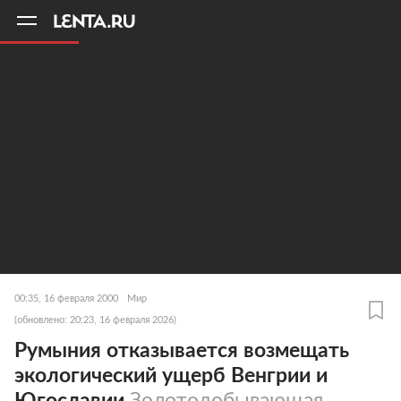
11
A
00:35, 16 февраля 2000
Мир
(обновлено: 20:23, 16 февраля 2026)
Румыния отказывается возмещать
экологический ущерб Венгрии и
Югославии
Золотодобывающая