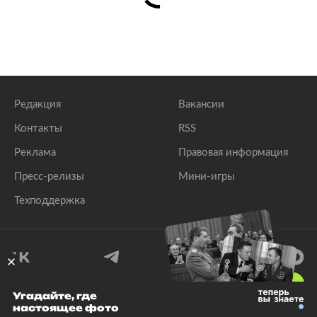
Редакция
Вакансии
Контакты
RSS
Реклама
Правовая информация
Пресс-релизы
Мини-игры
Техподдержка
18
+
Угадайте, где
настоящее фото
© 1999–2026 Все права защищены.
ООО «Лента.Ру»