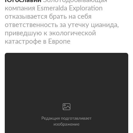
компания Esmeralda Exploration
отказывается брать на себя
ответственность за утечку цианида,
приведшую к экологической
катастрофе в Европе