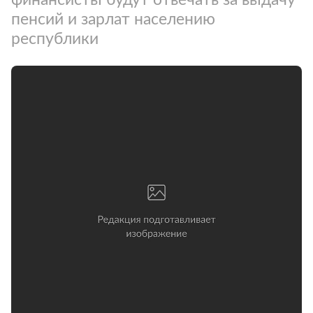
пенсий и зарлат населению
республики