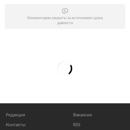
Комментарии закрыты за истечением срока
давности
Редакция
Вакансии
Контакты
RSS