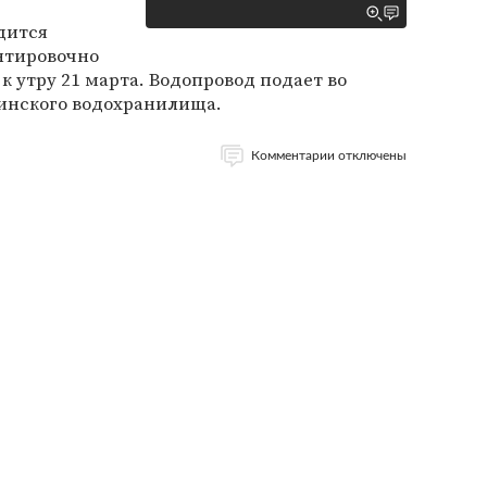
дится
нтировочно
к утру 21 марта. Водопровод подает во
кинского водохранилища.
Комментарии отключены