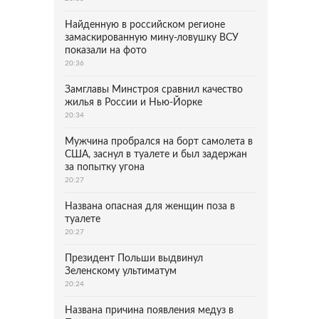
Найденную в российском регионе
замаскированную мину-ловушку ВСУ
показали на фото
20:36
Замглавы Минстроя сравнил качество
жилья в России и Нью-Йорке
20:34
Мужчина пробрался на борт самолета в
США, заснул в туалете и был задержан
за попытку угона
20:27
Названа опасная для женщин поза в
туалете
20:27
Президент Польши выдвинул
Зеленскому ультиматум
20:24
Названа причина появления медуз в