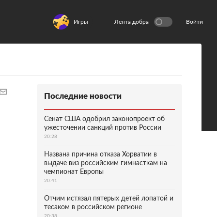
Игры
Лента добра
Войти
Последние новости
Сенат США одобрил законопроект об
ужесточении санкций против России
20:28
Названа причина отказа Хорватии в
выдаче виз российским гимнасткам на
чемпионат Европы
20:41
Отчим истязал пятерых детей лопатой и
тесаком в российском регионе
20:38