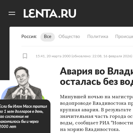
11
A
Россия
Все
Общество
Политика
Происше
15:41, 20 марта 2000
(обновлено: 22:08, 16 февраля 2026)
Авария во Влади
осталась без в
Минувшей ночью на магистр
водопроводе Владивостока п
Если бы Илон Маск тратил
крупная авария. В результате
по 1 млн долларов в день,
значительная часть города ос
его состояние не
воды, сообщает РИА "Новости
закончилось бы и через
2000 лет
на мэрию Владивостока.