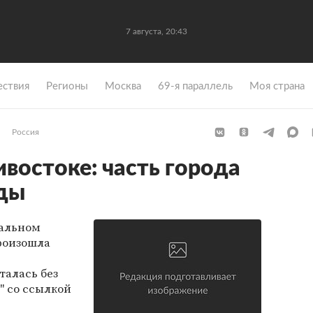
7 августа, 20:44
ствия
Регионы
Москва
69-я параллель
Моя страна
Россия
востоке: часть города
оды
альном
роизошла
талась без
" со ссылкой