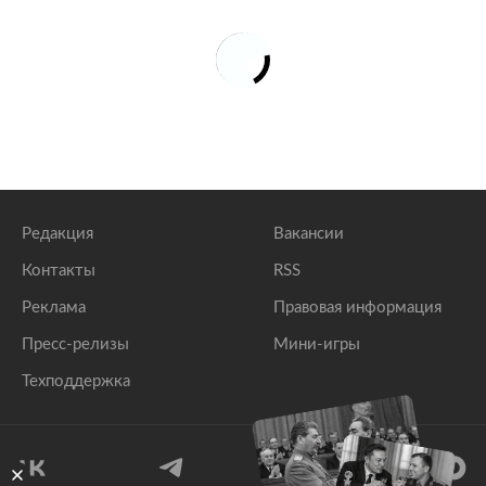
Редакция
Вакансии
Контакты
RSS
Реклама
Правовая информация
Пресс-релизы
Мини-игры
Техподдержка