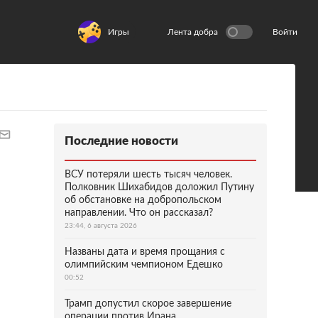
Игры
Лента добра
Войти
Последние новости
ВСУ потеряли шесть тысяч человек.
Полковник Шихабидов доложил Путину
об обстановке на добропольском
направлении. Что он рассказал?
23:44, 6 августа 2026
Названы дата и время прощания с
олимпийским чемпионом Едешко
00:52
Трамп допустил скорое завершение
операции против Ирана