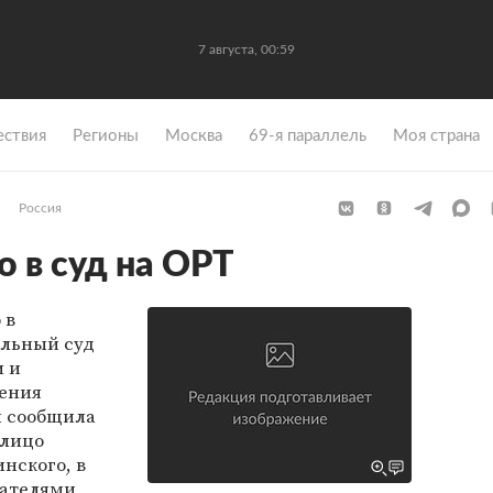
7 августа, 00:59
ствия
Регионы
Москва
69-я параллель
Моя страна
Россия
 в суд на ОРТ
 в
льный суд
и и
нения
м сообщила
 лицо
нского, в
дателями