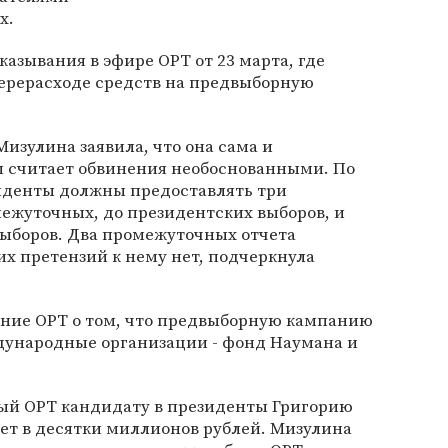
х.
азывания в эфире ОРТ от 23 марта, где
перерасходе средств на предвыборную
Мизулина заявила, что она сама и
м считает обвинения необоснованными. По
зиденты должны предоставлять три
ежуточных, до президентских выборов, и
выборов. Два промежуточных отчета
их претензий к нему нет, подчеркнула
ение ОРТ о том, что предвыборную кампанию
ународные организации - фонд Наумана и
ый ОРТ кандидату в президенты Григорию
ает в десятки миллионов рублей. Мизулина