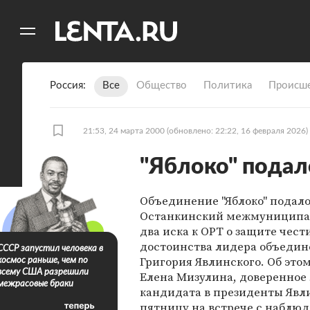
11
A
Россия
Все
Общество
Политика
Происше
21:53, 24 марта 2000
(обновлено: 22:22, 16 февраля 2026)
"Яблоко" подало
Объединение "Яблоко" подало
Останкинский межмуниципа
два иска к ОРТ о защите чест
достоинства лидера объеди
СССР запустил человека в
Григория Явлинского. Об это
космос раньше, чем по
всему США разрешили
Елена Мизулина, доверенное
межрасовые браки
кандидата в президенты Явли
пятницу на встрече с наблю