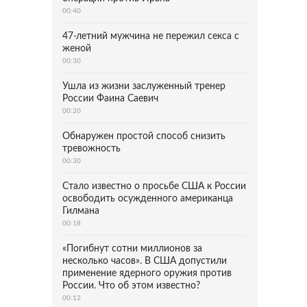
00:40
47-летний мужчина не пережил секса с
женой
00:30
Ушла из жизни заслуженный тренер
России Фаина Саевич
00:20
Обнаружен простой способ снизить
тревожность
00:30
Стало известно о просьбе США к России
освободить осужденного американца
Гилмана
00:18
«Погибнут сотни миллионов за
несколько часов». В США допустили
применение ядерного оружия против
России. Что об этом известно?
00:12