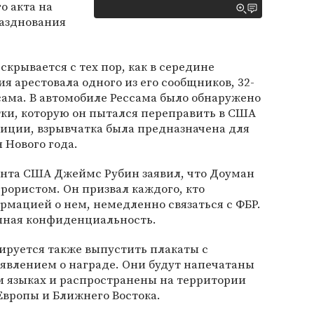
о акта на
азднования
скрывается с тех пор, как в середине
я арестовала одного из его сообщников, 32-
ама. В автомобиле Рессама было обнаружено
тки, которую он пытался переправить в США
лиции, взрывчатка была предназначена для
 Нового года.
нта США Джеймс Рубин заявил, что Доуман
рористом. Он призвал каждого, кто
рмацией о нем, немедленно связаться с ФБР.
лная конфиденциальность.
ируется также выпустить плакаты с
явлением о награде. Они будут напечатаны
м языках и распространены на территории
Европы и Ближнего Востока.