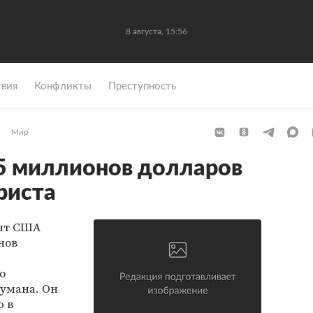
8 августа, 15:56
вия
Конфликты
Преступность
Мир
 миллионов долларов
риста
нт США
нов
о
умана. Он
ю в