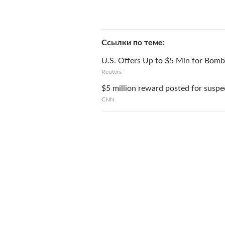
Ссылки по теме
U.S. Offers Up to $5 Mln for Bom
Reuters
$5 million reward posted for susp
CNN