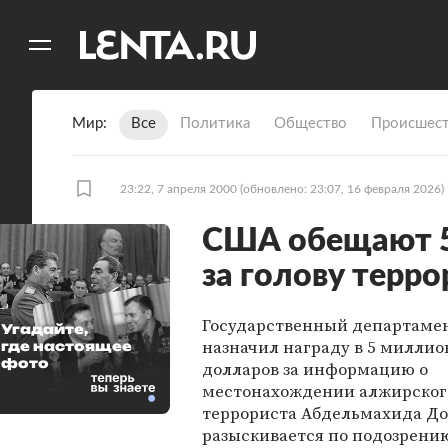
11
A
Мир
Все
Политика
Общество
Происшест
23:22, 7 апреля 2000
(обновлено: 23:07, 16 февраля 2026)
США обещают 5
за голову терро
Государственный департаме
Угадайте,
назначил награду в 5 миллио
где настоящее
фото
долларов за информацию о
местонахождении алжирског
террориста Абдельмахида До
разыскивается по подозрени