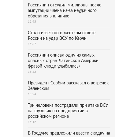
Россиянин отсудил миллионы после
ампутации члена из-за неудачного
обрезания в клинике
15:45
Стало известно о жестком ответе
России на удар ВСУ по Керчи
15:37
Россиянин описал одну из самых
опасных стран Латинской Америки
фразой «люди улыбались»
15:32
Президент Сербии рассказал о встрече с
Зеленским
15:24
Три человека пострадали при атаке ВСУ
на грузовик на предприятии в
российском регионе
15:12
В Госдуме предложили ввести скидку на