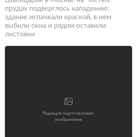
прудах подверглось нападению:
здание испачкали краской, в нем
выбили окна и рядом оставили
листовки