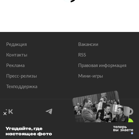
Редакция
Вакансии
Контакты
RSS
Реклама
Правовая информация
Пресс-релизы
Мини-игры
Техподдержка
18
+
Угадайте, где
настоящее фото
© 1999–2026 Все права защищены.
ООО «Лента.Ру»