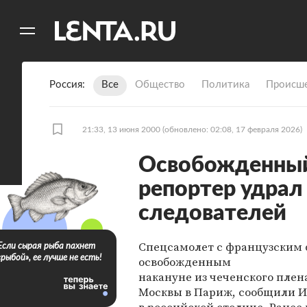
11
A
Россия
Все
Общество
Политика
Происше
21:33, 13 июня 2000
(обновлено: 02:08, 17 февраля 2026)
Освобожденный 
репортер удрал
следователей
Спецсамолет с французским 
Если сырая рыба пахнет
«рыбой», ее лучше не есть!
освобожденным
накануне из чеченского плена
Москвы в Париж, сообщили И