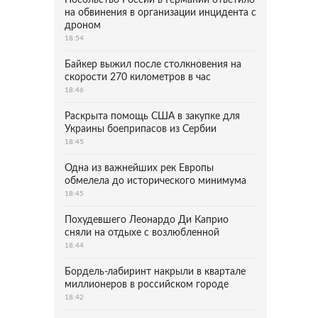
Посольство России в Германии ответило
на обвинения в организации инцидента с
дроном
18:54
Байкер выжил после столкновения на
скорости 270 километров в час
18:46
Раскрыта помощь США в закупке для
Украины боеприпасов из Сербии
18:45
Одна из важнейших рек Европы
обмелела до исторического минимума
18:45
Похудевшего Леонардо Ди Каприо
сняли на отдыхе с возлюбленной
18:44
Бордель-лабиринт накрыли в квартале
миллионеров в российском городе
18:42