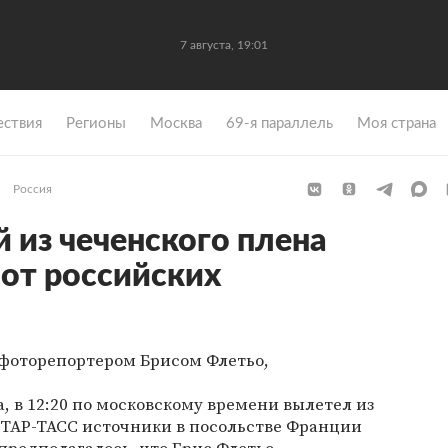
7 августа, 19:01
ствия
Регионы
Москва
69-я параллель
Моя страна
Россия
из чеченского плена
 от российских
фоторепортером Брисом Флетьо,
, в 12:20 по московскому времени вылетел из
ТАР-ТАСС источники в посольстве Франции