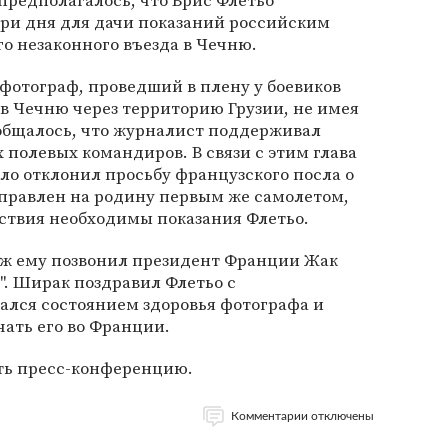
 предполагалось, что Брис Флетьо
три дня для дачи показаний российским
го незаконного въезда в Чечню.
фотограф, проведший в плену у боевиков
 в Чечню через территорию Грузии, не имея
ообщалось, что журналист поддерживал
 полевых командиров. В связи с этим глава
о отклонил просьбу французского посла о
тправлен на родину первым же самолетом,
дствия необходимы показания Флетьо.
иж ему позвонил президент Франции Жак
. Ширак поздравил Флетьо с
ался состоянием здоровья фотографа и
чать его во Франции.
ть пресс-конференцию.
Комментарии отключены