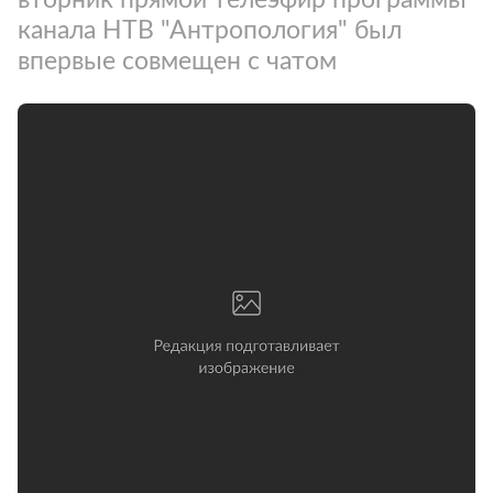
канала НТВ "Антропология" был
впервые совмещен с чатом