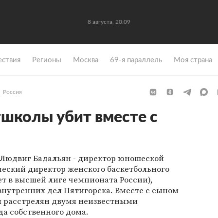
8 августа, 20:09
ствия
Регионы
Москва
69-я параллель
Моя страна
Россия
школы убит вместе с
 Людвиг Бадальян - директор юношеской
еский директор женского баскетбольного
ет в высшей лиге чемпионата России),
внутренних дел Пятигорска. Вместе с сыном
 расстрелян двумя неизвестными
а собственного дома.