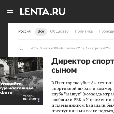
11
A
Россия
Все
Общество
Политика
Происше
20:52, 3 июля 2000
(обновлено: 02:59, 17 февраля 2026)
Директор спорт
сыном
В Пятигорске убит 54-летний
Угадайте,
спортивной школы и коммерч
где настоящее
фото
клуба "Машук" (команда игра
сообщили РБК в Управлении 
и племянником Бадальян был
преступниками возле подъезд