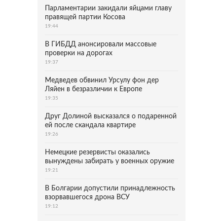
Парламентарии закидали яйцами главу
правящей партии Косова
19:44
В ГИБДД анонсировали массовые
проверки на дорогах
19:37
Медведев обвинил Урсулу фон дер
Ляйен в безразличии к Европе
19:35
Друг Долиной высказался о подаренной
ей после скандала квартире
19:26
Немецкие резервисты оказались
вынуждены забирать у военных оружие
19:21
В Болгарии допустили принадлежность
взорвавшегося дрона ВСУ
19:12