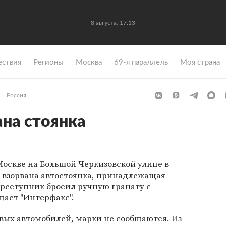
8 августа, 17:13
ствия
Регионы
Москва
69-я параллель
Моя страна
Россия
ана стоянка
 Москве на Большой Черкизовской улице в
 взорвана автостоянка, принадлежащая
реступник бросил ручную гранату с
щает "Интерфакс".
вых автомобилей, марки не сообщаются. Из