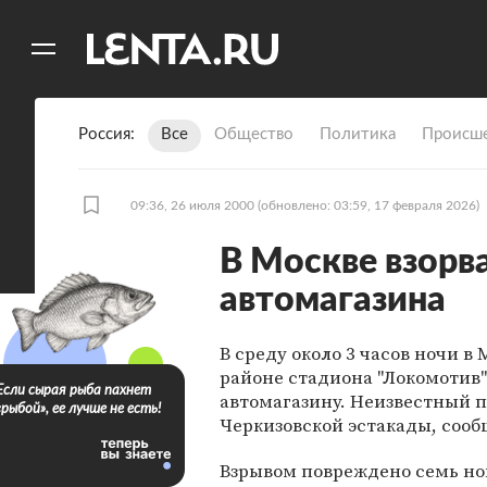
11
A
Россия
Все
Общество
Политика
Происше
09:36, 26 июля 2000
(обновлено: 03:59, 17 февраля 2026)
В Москве взорв
автомагазина
В среду около 3 часов ночи в
районе стадиона "Локомотив"
Если сырая рыба пахнет
автомагазину. Неизвестный п
«рыбой», ее лучше не есть!
Черкизовской эстакады, сооб
Взрывом повреждено семь но