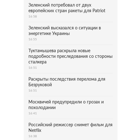
Зеленский потребовал от двух
европейских стран ракеты для Patriot
16:58
Зеленский высказался о ситуации в
энергетике Украины
16:55
Туктамышева раскрыла новые
подробности преследования со стороны
сталкера
16:51
Раскрыты последствия перелома для
Безруковой
16:51
Москвичей предупредили о грозах и
похолодании
16:41
Российский режиссер снимет фильм для
Netflix
16:38