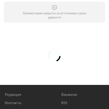
Комментарии закрыты за истечением срока
давности
Редакция
Вакансии
Контакты
RSS