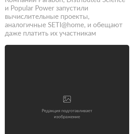
и Popular Power запустили
вычислительные проекты,
аналогичные SETI@home, и обещают
даже платить их участникам