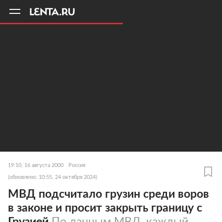
11
A
19:10, 16 августа 2000
Россия
(обновлено: 10:55, 24 октября 2024)
МВД подсчитало грузин среди воров
в законе и просит закрыть границу с
Грузией
По данным МВД, каждый