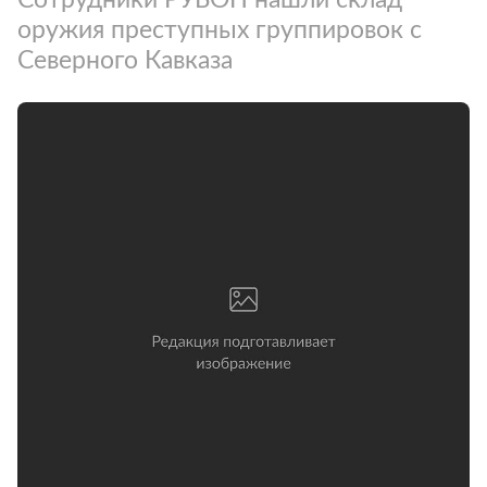
оружия преступных группировок с
Северного Кавказа