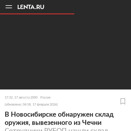
11
A
17:32, 17 августа 2000
Россия
(обновлено: 04:58, 17 февраля 2026)
В Новосибирске обнаружен склад
оружия, вывезенного из Чечни
Сотрудники РУБОП нашли склад