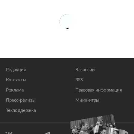
Редакция
Вакансии
Контакты
RSS
Реклама
Правовая информация
Пресс-релизы
Мини-игры
Техподдержка