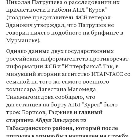
Николая Патрушева о расследовании их
причастности к гибели АПЛ "Курск"
(позднее представитель ФСБ генерал
Зданович утверждал, что Патрушев не
говорил ничего подобного на брифинге в
Мурманске).
Однако данные двух государственных
российских информагентств противоречат
информации ФСБ и "Интерфакса". Так, в
минувший вторник агентство ИТАР-ТАСС со
ссылкой на того же самого военного
комиссара Дагестана Магомеда
Тинамагомедова сообщало, что
дагестанцев на борту АПЛ "Курск" было
трое: Борисов, Гаджиев и
главный
старшина Абдул Эльдаров из
Табасаранского района, который после
призыва в армию был направлен на службу