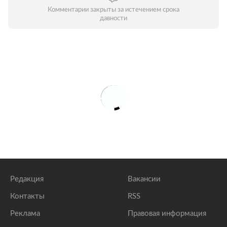
Комментарии закрыты за истечением срока
давности
Редакция
Вакансии
Контакты
RSS
Реклама
Правовая информация