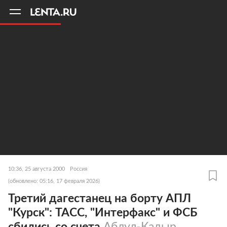
11
A
10:36, 25 августа 2000
Россия
(обновлено: 05:16, 17 февраля 2026)
Третий дагестанец на борту АПЛ
"Курск": ТАСС, "Интерфакс" и ФСБ
сбились со счета
Абдул-Кадыр