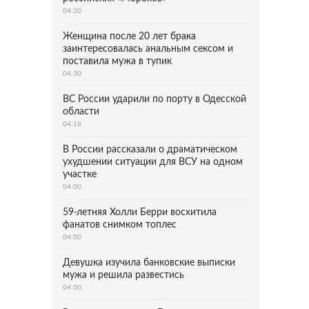
04:30
Женщина после 20 лет брака
заинтересовалась анальным сексом и
поставила мужа в тупик
04:30
ВС России ударили по порту в Одесской
области
04:16
В России рассказали о драматическом
ухудшении ситуации для ВСУ на одном
участке
04:00
59-летняя Холли Берри восхитила
фанатов снимком топлес
04:00
Девушка изучила банковские выписки
мужа и решила развестись
04:00