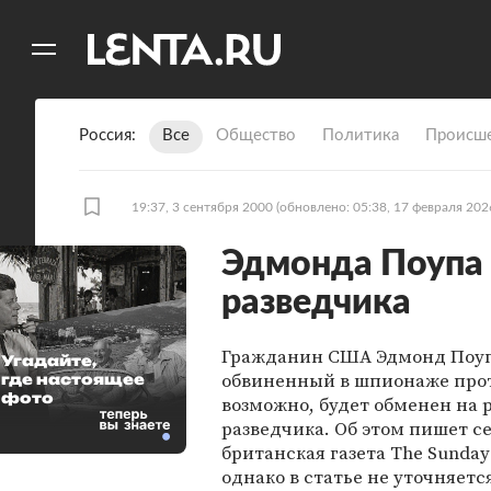
11
A
Россия
Все
Общество
Политика
Происше
19:37, 3 сентября 2000
(обновлено: 05:38, 17 февраля 202
Эдмонда Поупа 
разведчика
Гражданин США Эдмонд Поу
Угадайте,
обвиненный в шпионаже прот
где настоящее
фото
возможно, будет обменен на 
разведчика. Об этом пишет с
британская газета The Sunday
однако в статье не уточняется