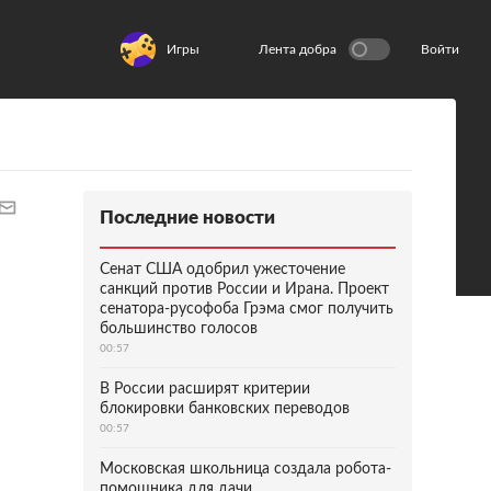
Игры
Лента добра
Войти
Последние новости
Сенат США одобрил ужесточение
санкций против России и Ирана. Проект
сенатора-русофоба Грэма смог получить
большинство голосов
00:57
В России расширят критерии
блокировки банковских переводов
00:57
Московская школьница создала робота-
помощника для дачи