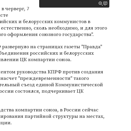
в черверг, 7
ксте
ийских и белорусских коммунистов в
естественно, сколь необходимо, и для этого
го оформления союзного государства".
развернуло на страницах газеты "Правда"
бъединения российских и белорусских
аявлении ЦК компартии союза.
ентом руководства КПРФ против создания
 насчет "преждевременности" такого
ительный съезд единой Коммунистической
оссии состоялся, подчеркивает ЦК
одства компартии союза, в России сейчас
ирования партийной структуры на местах,
нции.