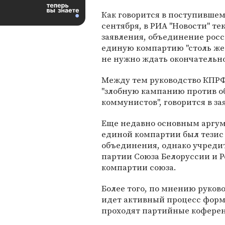
Как говорится в поступившем 
сентября, в РИА "Новости" те
заявления, объединение росс
единую компартию "столь же 
не нужно ждать окончательно
Между тем руководство КПРФ 
"злобную кампанию против о
коммунистов", говорится в з
Еще недавно основным аргум
единой компартии был тезис
объединения, однако учред
партии Союза Белоруссии и Р
компартии союза.
Более того, по мнению руков
идет активный процесс форм
проходят партийные кофере