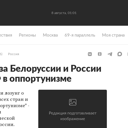
8 августа, 01:01
ствия
Регионы
Москва
69-я параллель
Моя страна
6)
Россия
а Белоруссии и России
 в оппортунизме
и лозунг о
сех стран и
ортунизме" -
л
ческой
оссии.