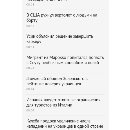
00:53
В США рухнул вертолет с людьми на
борту
00:44
Усик объяснил решение завершить
карьеру
00:41
Мигрант из Марокко попытался попасть
в Сеуту необычным способом и погиб
00:24
Залужный обошел Зеленского в
рейтинге доверия украинцев
00:24
Испания введет ответные ограничения
для туристов из Италии
00:04
Кулеба предрек увеличение числа
нападений на украинцев в одной стране