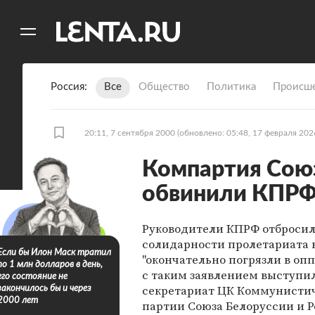
11
A
Россия
Все
Общество
Политика
Происше
20:11, 7 сентября 2000
(обновлено: 05:48, 17 февраля 202
Компартия Союз
обвинили КПРФ
Руководители КПРФ отбросил
солидарности пролетариата в
Если бы Илон Маск тратил
"окончательно погрязли в опп
по 1 млн долларов в день,
с таким заявлением выступи
его состояние не
секретариат ЦК Коммунисти
закончилось бы и через
2000 лет
партии Союза Белоруссии и Р