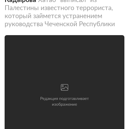
Палестины известного террориста,
который займется устранением
руководства Чеченской Республики