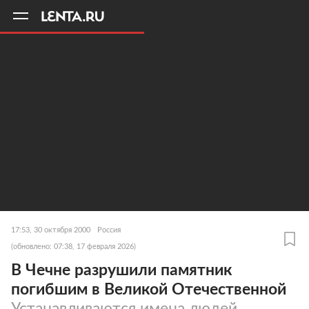
11
A
17:53, 30 октября 2000
Россия
(обновлено: 07:38, 17 февраля 2026)
В Чечне разрушили памятник
погибшим в Великой Отечественной
Устанавливаются имена людей,