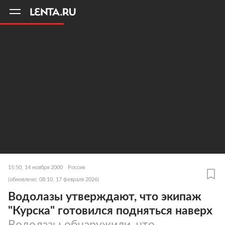
11
A
15:50, 14 ноября 2000
Россия
(обновлено: 08:10, 17 февраля 2026)
Водолазы утверждают, что экипаж
"Курска" готовился подняться наверх
Водолазы обнаружили, что