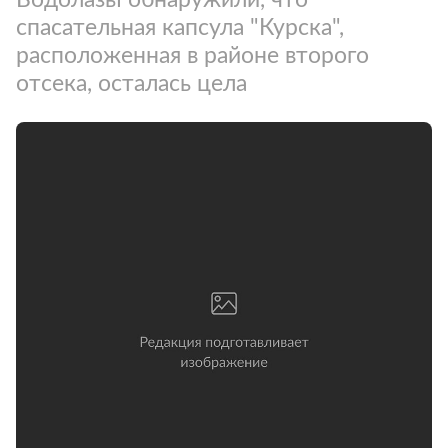
спасательная капсула "Курска",
расположенная в районе второго
отсека, осталась цела