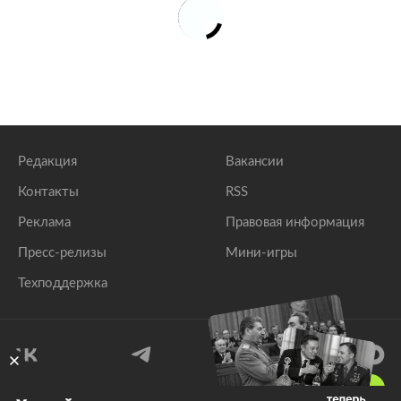
Редакция
Вакансии
Контакты
RSS
Реклама
Правовая информация
Пресс-релизы
Мини-игры
Техподдержка
18
+