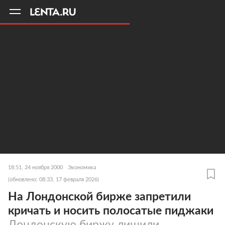
11
A
18:51, 24 ноября 2000
Экономика
(обновлено: 08:33, 17 февраля 2026)
На Лондонской бирже запретили
кричать и носить полосатые пиджаки
Лондонскую биржу лишили