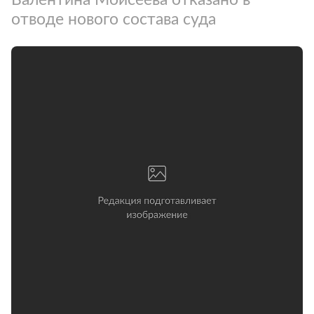
отводе нового состава суда