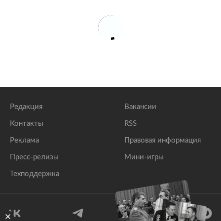
Редакция
Вакансии
Контакты
RSS
Реклама
Правовая информация
Пресс-релизы
Мини-игры
Техподдержка