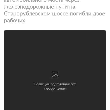
железнодорожные пути на
Старорублевском шоссе погибли двое
рабочих