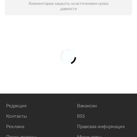
Комментарии закрыты за истечением срока
давности
Редакция
Вакансии
Контакты
RSS
Реклама
Правовая информация