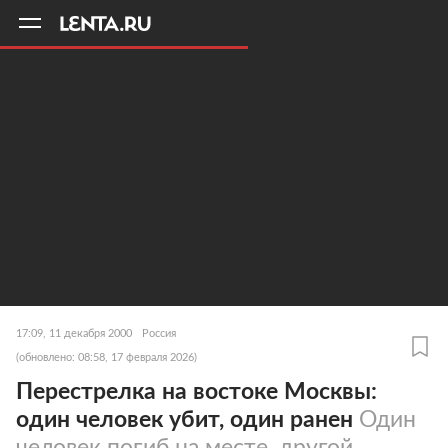
11
A
17:09, 11 декабря 2000
Россия
(обновлено: 08:58, 17 февраля 2026)
Перестрелка на востоке Москвы:
один человек убит, один ранен
Один
человек погиб на месте, другой