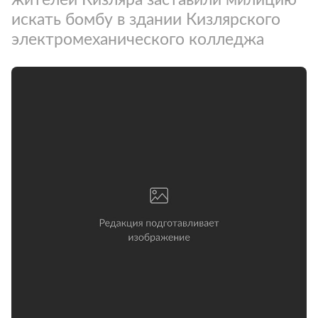
искать бомбу в здании Кизлярского
электромеханического колледжа