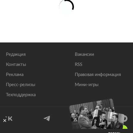
Редакция
Вакансии
Контакты
RSS
Реклама
Правовая информация
Пресс-релизы
Мини-игры
Техподдержка
18
+