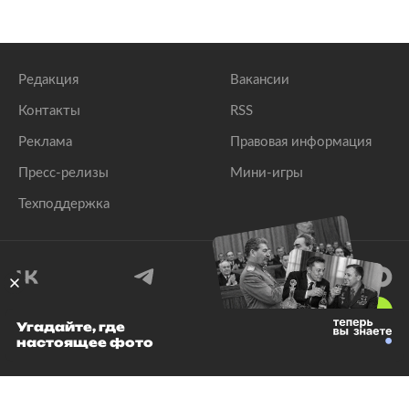
Редакция
Вакансии
Контакты
RSS
Реклама
Правовая информация
Пресс-релизы
Мини-игры
Техподдержка
18
+
Угадайте, где
настоящее фото
© 1999–2026 Все права защищены.
ООО «Лента.Ру»
Лента добра