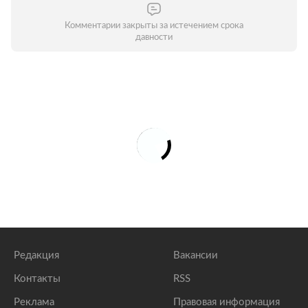
Комментарии закрыты за истечением срока
давности
Редакция
Вакансии
Контакты
RSS
Реклама
Правовая информация