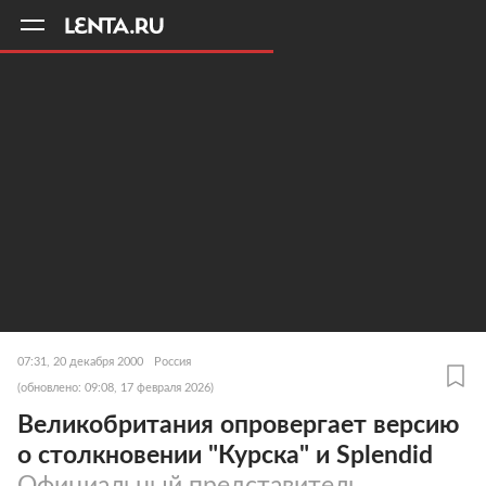
11
A
07:31, 20 декабря 2000
Россия
(обновлено: 09:08, 17 февраля 2026)
Великобритания опровергает версию
о столкновении "Курска" и Splendid
Официальный представитель