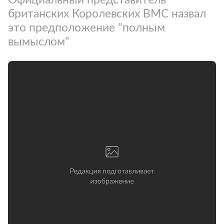
британских Королевских ВМС назвал
это предположение "полным
вымыслом"