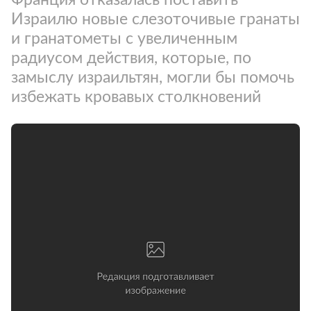
Израилю новые слезоточивые гранаты
и гранатометы с увеличенным
радиусом действия, которые, по
замыслу израильтян, могли бы помочь
избежать кровавых столкновений