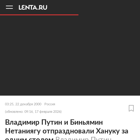
11
A
03:25, 22 декабря 2000
Россия
(обновлено: 09:16, 17 февраля 2026)
Владимир Путин и Биньямин
Нетаниягу отпраздновали Хануку за
одним столом
Владимир Путин