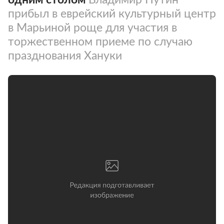
прибыл в еврейский культурный центр
в Марьиной роще для участия в
торжественном приеме по случаю
празднования Хануки