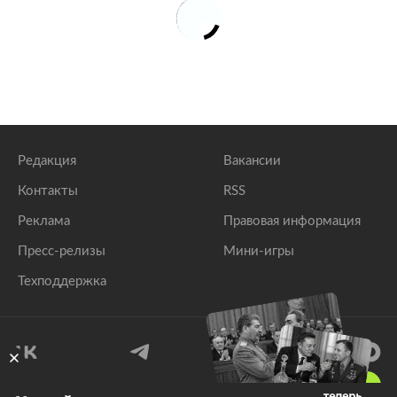
Редакция
Вакансии
Контакты
RSS
Реклама
Правовая информация
Пресс-релизы
Мини-игры
Техподдержка
18
+