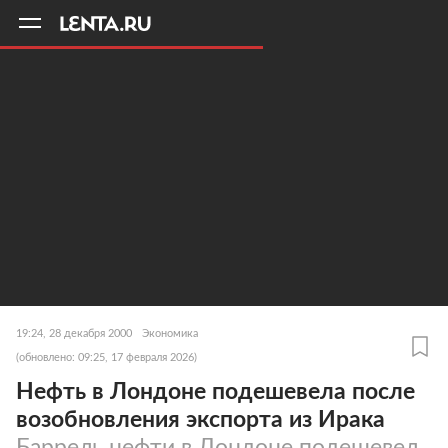
11
A
19:24, 28 декабря 2000
Экономика
(обновлено: 09:25, 17 февраля 2026)
Нефть в Лондоне подешевела после
возобновления экспорта из Ирака
Баррель нефти в Лондоне подешевел