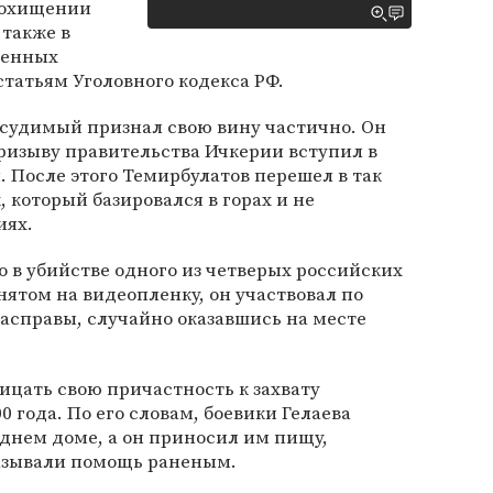
 похищении
 также в
женных
статьям Уголовного кодекса РФ.
дсудимый признал свою вину частично. Он
 призыву правительства Ичкерии вступил в
. После этого Темирбулатов перешел в так
который базировался в горах и не
иях.
о в убийстве одного из четверых российских
нятом на видеопленку, он участвовал по
справы, случайно оказавшись на месте
цать свою причастность к захвату
 года. По его словам, боевики Гелаева
днем доме, а он приносил им пищу,
казывали помощь раненым.