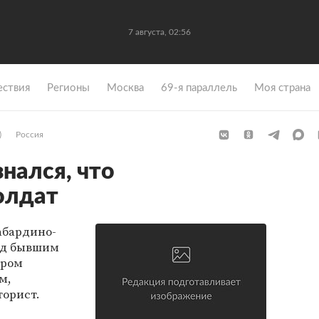
7 августа, 02:56
ствия
Регионы
Москва
69-я параллель
Моя страна
)
Россия
нался, что
олдат
абардино-
ад бывшим
иром
м,
торист.