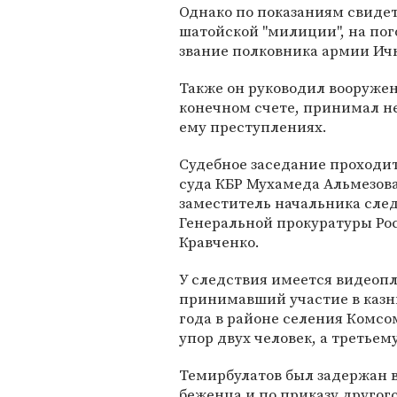
Однако по показаниям свиде
шатойской "милиции", на пог
звание полковника армии Ич
Также он руководил вооружен
конечном счете, принимал н
ему преступлениях.
Судебное заседание проходи
суда КБР Мухамеда Альмезов
заместитель начальника след
Генеральной прокуратуры Ро
Кравченко.
У следствия имеется видеопл
принимавший участие в казни
года в районе селения Комсо
упор двух человек, а третьем
Темирбулатов был задержан в
беженца и по приказу другог