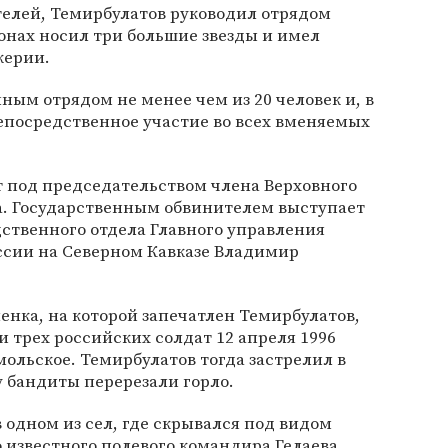
телей, Темирбулатов руководил отрядом
онах носил три большие звезды и имел
керии.
ным отрядом не менее чем из 20 человек и, в
епосредственное участие во всех вменяемых
т под председательством члена Верховного
а. Государственным обвинителем выступает
ственного отдела Главного управления
ссии на Северном Кавказе Владимир
енка, на которой запечатлен Темирбулатов,
 трех российских солдат 12 апреля 1996
мольское. Темирбулатов тогда застрелил в
у бандиты перерезали горло.
 одном из сел, где скрывался под видом
о известного полевого командира Гелаева