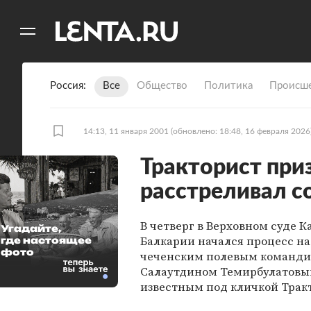
11
A
Россия
Все
Общество
Политика
Происше
14:13, 11 января 2001
(обновлено: 18:48, 16 февраля 2026
Тракторист приз
расстреливал с
В четверг в Верховном суде К
Угадайте,
Балкарии начался процесс н
где настоящее
фото
чеченским полевым команд
Салаутдином Темирбулатовы
известным под кличкой Трак