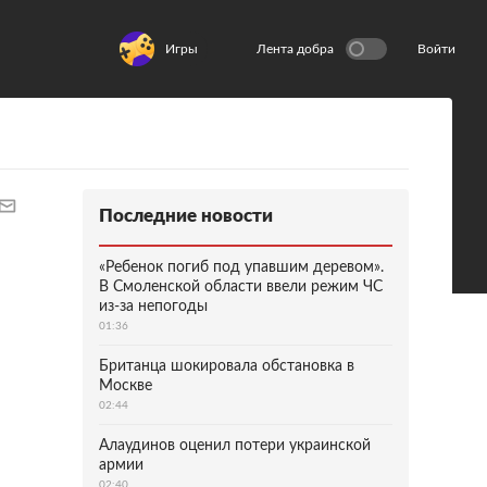
Игры
Лента добра
Войти
Последние новости
«Ребенок погиб под упавшим деревом».
В Смоленской области ввели режим ЧС
из-за непогоды
01:36
Британца шокировала обстановка в
Москве
02:44
Алаудинов оценил потери украинской
армии
02:40