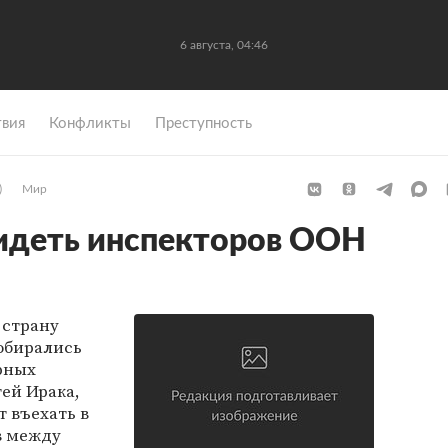
6 августа, 04:46
вия
Конфликты
Преступность
)
Мир
видеть инспекторов ООН
 страну
обирались
рных
тей Ирака,
 въехать в
в между