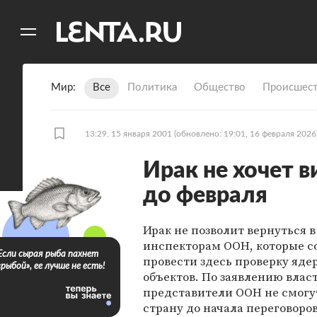
11
A
Мир
Все
Политика
Общество
Происшест
13:29, 15 января 2001
(обновлено: 19:01, 16 февраля 2026
Ирак не хочет 
до февраля
Ирак не позволит вернуться в
инспекторам ООН, которые с
Если сырая рыба пахнет
провести здесь проверку яде
«рыбой», ее лучше не есть!
объектов. По заявлению влас
представители ООН не смогут
страну до начала переговоро