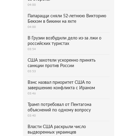
04:00
Папарацци сняли 52-летнюю Викторию
Бекхэм в бикини на яхте
04:00
В Грузии возбудили дело из-за лжи о
российских туристах
03:54
США захотели ускоренно принять
санкции против России
03:53
Вэнс назвал приоритет США по
завершению конфликта с Ираном
03:46
Трамп потребовал от Пентагона
объяснений по одному вопросу
03:40
Власти США раскрыли число
выдворенных украинцев