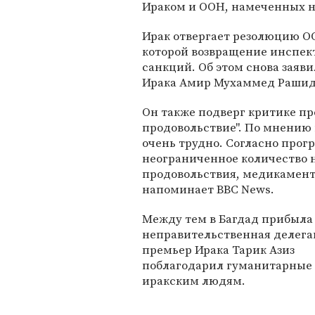
Ираком и ООН, намеченных н
Ирак отвергает резолюцию О
которой возвращение инспек
санкций. Об этом снова зая
Ирака Амир Мухаммед Рашид,
Он также подверг критике пр
продовольствие". По мнению 
очень трудно. Согласно прог
неограниченное количество 
продовольствия, медикамент
напоминает BBC News.
Между тем в Багдад прибыла 
неправительственная делега
премьер Ирака Тарик Азиз
поблагодарил гуманитарные 
иракским людям.