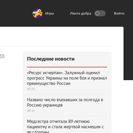
Игры
Лента добра
Войти
Последние новости
«Ресурс исчерпан». Залужный оценил
прогресс Украины на поле боя и признал
преимущество России
02:51
Названо число въехавших за полгода в
Россию украинцев
04:14
Медсестра отчитала 89-летнюю
пациентку и стала жертвой насмешек с
ее стороны