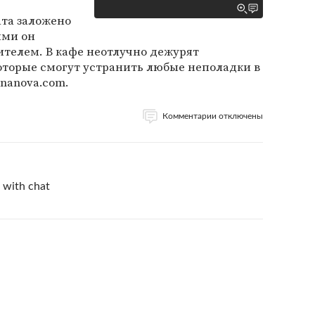
ата заложено
ыми он
ителем. В кафе неотлучно дежурят
оторые смогут устранить любые неполадки в
Ananova.com.
Комментарии отключены
 with chat