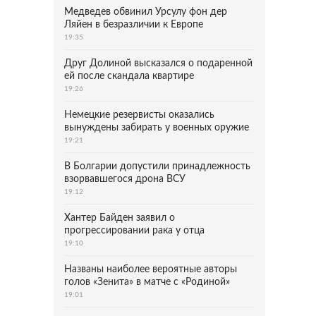
Медведев обвинил Урсулу фон дер
Ляйен в безразличии к Европе
19:35
Друг Долиной высказался о подаренной
ей после скандала квартире
19:26
Немецкие резервисты оказались
вынуждены забирать у военных оружие
19:21
В Болгарии допустили принадлежность
взорвавшегося дрона ВСУ
19:12
Хантер Байден заявил о
прогрессировании рака у отца
19:10
Названы наиболее вероятные авторы
голов «Зенита» в матче с «Родиной»
19:01