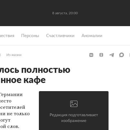
8 августа, 20:00
ествия
Персоны
Счастливчики
Аномалии
)
Из жизни
лось полностью
нное кафе
 Германии
место
осетителей
ни не только
могут
ой слов.