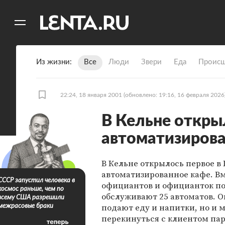
11
A
Из жизни
Все
Люди
Звери
Еда
Происш
22:24, 18 января 2001
(обновлено: 19:16, 16 февраля 2026
В Кельне откры
автоматизирова
В Кельне открылось первое в
автоматизированное кафе. В
СССР запустил человека в
официантов и официанток п
космос раньше, чем по
обслуживают 25 автоматов. О
всему США разрешили
подают еду и напитки, но и 
межрасовые браки
перекинуться с клиентом пар